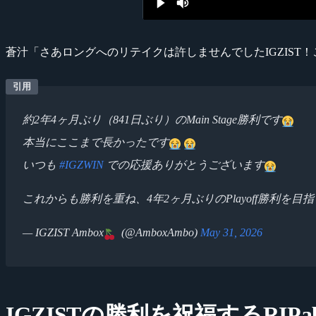
蒼汁「さあロングへのリテイクは許しませんでしたIGZIST！
約2年4ヶ月ぶり（841日ぶり）のMain Stage勝利です
本当にここまで長かったです
いつも
#IGZWIN
での応援ありがとうございます
これからも勝利を重ね、4年2ヶ月ぶりのPlayoff勝利を目
— IGZIST Ambox
(@AmboxAmbo)
May 31, 2026
IGZISTの勝利を祝福するRIPab