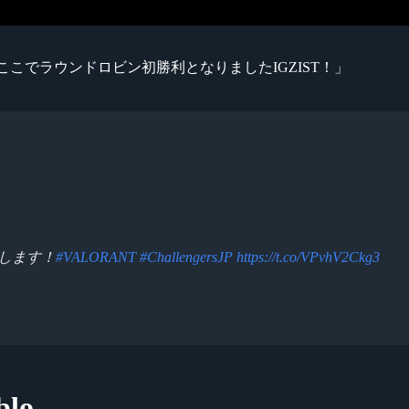
ここでラウンドロビン初勝利となりましたIGZIST！」
指します！
#VALORANT
#ChallengersJP
https://t.co/VPvhV2Ckg3
lo