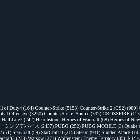
ll of Duty4
(164)
Counter-Strike
(5153)
Counter-Strike 2 (CS2)
(989)
lobal Offensive
(3250)
Counter-Strike: Source
(395)
CROSSFIRE
(113
)
Half-Life2
(242)
Hearthstone: Heroes of Warcraft
(68)
Heroes of New
ゲーミングデバイス
(2437)
PUBG
(252)
PUBG MOBILE
(3)
Quake 
 2
(51)
StarCraft
(59)
StarCraft II
(215)
Steam
(931)
Sudden Attack
(14
rcraft3
(233)
Warsow
(271)
Wolfenstein: Enemy Territory
(35)
トピ