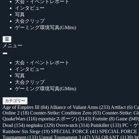
大会・イベントレポート
インタビュー
写真
大会クリップ
ゲーミング環境写真(GMiru)
メニュー
大会・イベントレポート
インタビュー
写真
大会クリップ
ゲーミング環境写真(GMiru)
カテゴリー
Age of Empires III
(84)
Alliance of Valiant Arms
(233)
Artifact
(6)
Ca
Online 2
(18)
Counter-Strike: Condition Zero
(63)
Counter-Strike: G
QuakeWars
(116)
esports(eスポーツ)
(3143)
Fortnite
(8)
Game
(949
Dead
(154)
negitaku
(329)
Overwatch
(314)
Painkiller
(133)
PC・
Rainbow Six Siege
(19)
SPECIAL FORCE
(41)
SPECIAL FORCE
Tournament
(133)
Unreal Tournament 3
(47)
VALORANT
(1139)
Wa