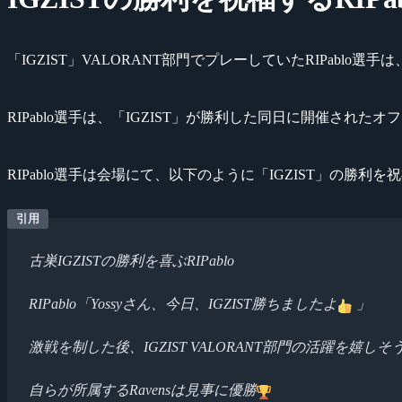
「IGZIST」VALORANT部門でプレーしていたRIPablo選手は、
RIPablo選手は、「IGZIST」が勝利した同日に開催されたオフライン大
RIPablo選手は会場にて、以下のように「IGZIST」の勝利
古巣IGZISTの勝利を喜ぶRIPablo
RIPablo「Yossyさん、今日、IGZIST勝ちましたよ
」
激戦を制した後、IGZIST VALORANT部門の活躍を嬉しそう
自らが所属するRavensは見事に優勝