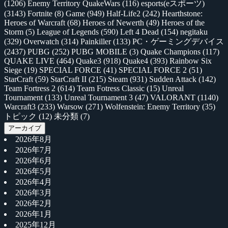
(1206)
Enemy Territory QuakeWars
(116)
esports(eスポーツ)
(3143)
Fortnite
(8)
Game
(949)
Half-Life2
(242)
Hearthstone:
Heroes of Warcraft
(68)
Heroes of Newerth
(49)
Heroes of the
Storm
(5)
League of Legends
(590)
Left 4 Dead
(154)
negitaku
(329)
Overwatch
(314)
Painkiller
(133)
PC・ゲーミングデバイス
(2437)
PUBG
(252)
PUBG MOBILE
(3)
Quake Champions
(117)
QUAKE LIVE
(464)
Quake3
(918)
Quake4
(393)
Rainbow Six
Siege
(19)
SPECIAL FORCE
(41)
SPECIAL FORCE 2
(51)
StarCraft
(59)
StarCraft II
(215)
Steam
(931)
Sudden Attack
(142)
Team Fortress 2
(614)
Team Fotress Classic
(15)
Unreal
Tournament
(133)
Unreal Tournament 3
(47)
VALORANT
(1140)
Warcraft3
(233)
Warsow
(271)
Wolfenstein: Enemy Territory
(35)
トピック
(12)
未分類
(7)
アーカイブ
2026年8月
2026年7月
2026年6月
2026年5月
2026年4月
2026年3月
2026年2月
2026年1月
2025年12月