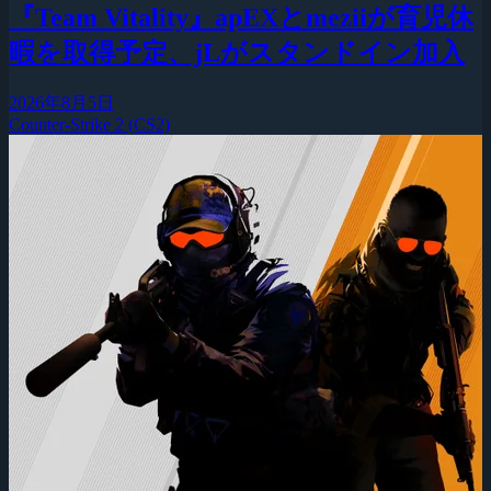
『Team Vitality』apEXとmeziiが育児休
暇を取得予定、jLがスタンドイン加入
2026年8月5日
Counter-Strike 2 (CS2)