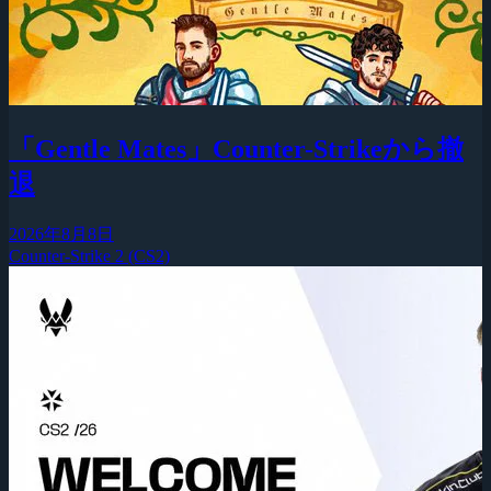
「Gentle Mates」Counter-Strikeから撤
退
2026年8月8日
Counter-Strike 2 (CS2)