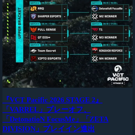
『VCT Pacific 2026 STAGE 2』
「VARREL」プレーオフ、
「DetonatioN FocusMe」「ZETA
DIVISION」プレイイン進出