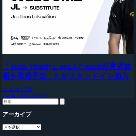
『Team Vitality』apEXとmeziiが育児休
暇を取得予定、jLがスタンドイン加入
2026年8月5日
Counter-Strike 2 (CS2)
アーカイブ