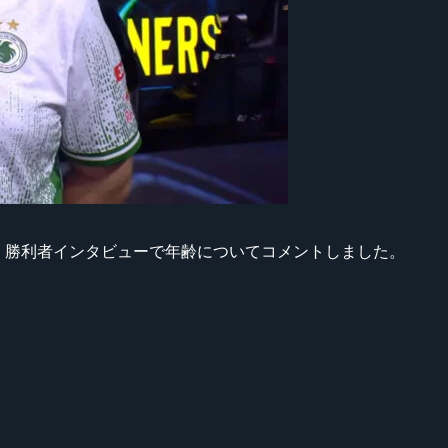
igan選手(36歳)が、勝利者インタビューで年齢についてコメントしました。