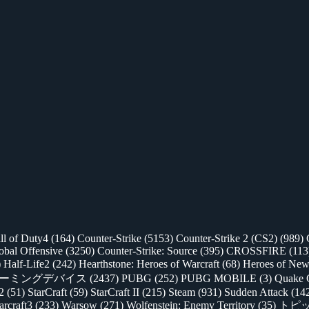
ll of Duty4
(164)
Counter-Strike
(5153)
Counter-Strike 2 (CS2)
(989)
lobal Offensive
(3250)
Counter-Strike: Source
(395)
CROSSFIRE
(113
)
Half-Life2
(242)
Hearthstone: Heroes of Warcraft
(68)
Heroes of New
ゲーミングデバイス
(2437)
PUBG
(252)
PUBG MOBILE
(3)
Quake 
 2
(51)
StarCraft
(59)
StarCraft II
(215)
Steam
(931)
Sudden Attack
(14
rcraft3
(233)
Warsow
(271)
Wolfenstein: Enemy Territory
(35)
トピ