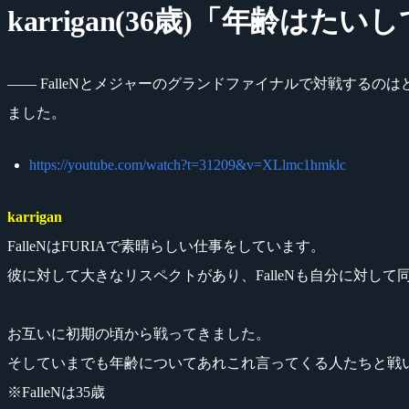
karrigan(36歳)「年齢は
―― FalleNとメジャーのグランドファイナルで対戦する
ました。
https://youtube.com/watch?t=31209&v=XLlmc1hmklc
karrigan
FalleNはFURIAで素晴らしい仕事をしています。
彼に対して大きなリスペクトがあり、FalleNも自分に対し
お互いに初期の頃から戦ってきました。
そしていまでも年齢についてあれこれ言ってくる人たちと戦
※FalleNは35歳