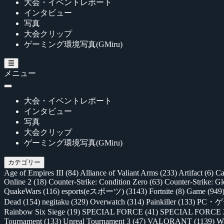
大会・イベントレポート
インタビュー
写真
大会クリップ
ゲーミング環境写真(GMiru)
メニュー
大会・イベントレポート
インタビュー
写真
大会クリップ
ゲーミング環境写真(GMiru)
カテゴリー
Age of Empires III
(84)
Alliance of Valiant Arms
(233)
Artifact
(6)
Ca
Online 2
(18)
Counter-Strike: Condition Zero
(63)
Counter-Strike: G
QuakeWars
(116)
esports(eスポーツ)
(3143)
Fortnite
(8)
Game
(949
Dead
(154)
negitaku
(329)
Overwatch
(314)
Painkiller
(133)
PC・
Rainbow Six Siege
(19)
SPECIAL FORCE
(41)
SPECIAL FORCE
Tournament
(133)
Unreal Tournament 3
(47)
VALORANT
(1139)
Wa