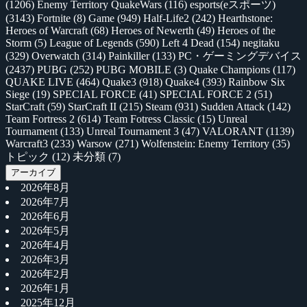
(1206)
Enemy Territory QuakeWars
(116)
esports(eスポーツ)
(3143)
Fortnite
(8)
Game
(949)
Half-Life2
(242)
Hearthstone:
Heroes of Warcraft
(68)
Heroes of Newerth
(49)
Heroes of the
Storm
(5)
League of Legends
(590)
Left 4 Dead
(154)
negitaku
(329)
Overwatch
(314)
Painkiller
(133)
PC・ゲーミングデバイス
(2437)
PUBG
(252)
PUBG MOBILE
(3)
Quake Champions
(117)
QUAKE LIVE
(464)
Quake3
(918)
Quake4
(393)
Rainbow Six
Siege
(19)
SPECIAL FORCE
(41)
SPECIAL FORCE 2
(51)
StarCraft
(59)
StarCraft II
(215)
Steam
(931)
Sudden Attack
(142)
Team Fortress 2
(614)
Team Fotress Classic
(15)
Unreal
Tournament
(133)
Unreal Tournament 3
(47)
VALORANT
(1139)
Warcraft3
(233)
Warsow
(271)
Wolfenstein: Enemy Territory
(35)
トピック
(12)
未分類
(7)
アーカイブ
2026年8月
2026年7月
2026年6月
2026年5月
2026年4月
2026年3月
2026年2月
2026年1月
2025年12月