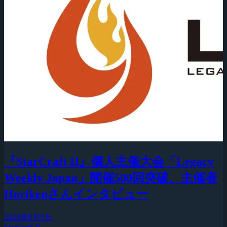
『StarCraft II』個人主催大会「Legacy
Weekly Japan」開催500回突破、主催者
Horikenさんインタビュー
2026年8月5日