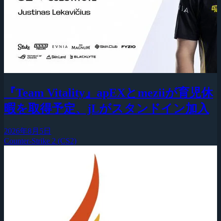
『Team Vitality』apEXとmeziiが育児休
暇を取得予定、jLがスタンドイン加入
2026年8月5日
Counter-Strike 2 (CS2)