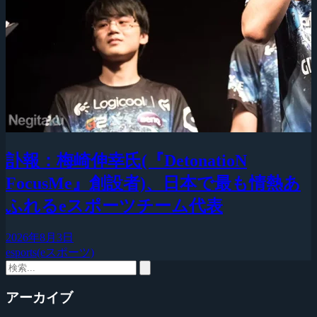
訃報：梅崎伸幸氏(『DetonatioN
FocusMe』創設者)、日本で最も情熱あ
ふれるeスポーツチーム代表
2026年8月3日
esports(eスポーツ)
アーカイブ