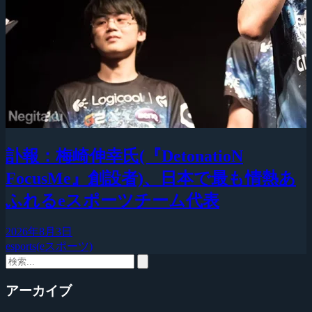
訃報：梅崎伸幸氏(『DetonatioN
FocusMe』創設者)、日本で最も情熱あ
ふれるeスポーツチーム代表
2026年8月3日
esports(eスポーツ)
アーカイブ