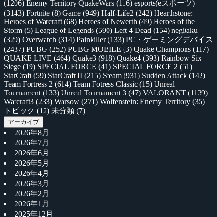
(1206)
Enemy Territory QuakeWars
(116)
esports(eスポーツ)
(3143)
Fortnite
(8)
Game
(949)
Half-Life2
(242)
Hearthstone:
Heroes of Warcraft
(68)
Heroes of Newerth
(49)
Heroes of the
Storm
(5)
League of Legends
(590)
Left 4 Dead
(154)
negitaku
(329)
Overwatch
(314)
Painkiller
(133)
PC・ゲーミングデバイス
(2437)
PUBG
(252)
PUBG MOBILE
(3)
Quake Champions
(117)
QUAKE LIVE
(464)
Quake3
(918)
Quake4
(393)
Rainbow Six
Siege
(19)
SPECIAL FORCE
(41)
SPECIAL FORCE 2
(51)
StarCraft
(59)
StarCraft II
(215)
Steam
(931)
Sudden Attack
(142)
Team Fortress 2
(614)
Team Fotress Classic
(15)
Unreal
Tournament
(133)
Unreal Tournament 3
(47)
VALORANT
(1139)
Warcraft3
(233)
Warsow
(271)
Wolfenstein: Enemy Territory
(35)
トピック
(12)
未分類
(7)
アーカイブ
2026年8月
2026年7月
2026年6月
2026年5月
2026年4月
2026年3月
2026年2月
2026年1月
2025年12月