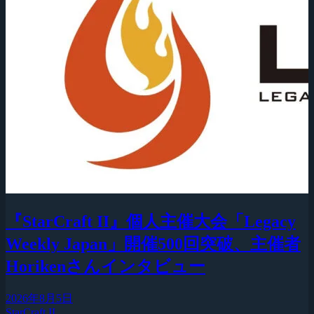
『StarCraft II』個人主催大会「Legacy
Weekly Japan」開催500回突破、主催者
Horikenさんインタビュー
2026年8月5日
StarCraft II