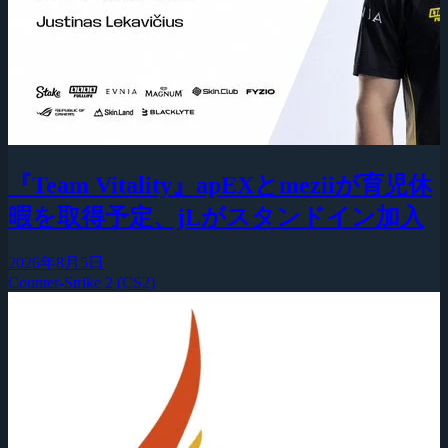
『Team Vitality』apEXとmeziiが育児休
暇を取得予定、jLがスタンドイン加入
2026年8月5日
Counter-Strike 2 (CS2)