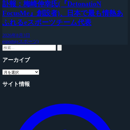
訃報：梅崎伸幸氏(『DetonatioN
FocusMe』創設者)、日本で最も情熱あ
ふれるeスポーツチーム代表
2026年8月3日
esports(eスポーツ)
アーカイブ
サイト情報