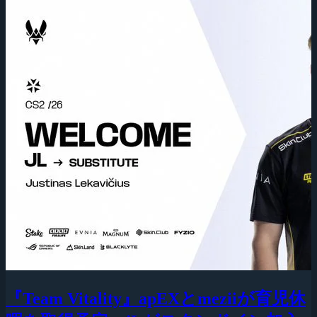
『Team Vitality』apEXとmeziiが育児休