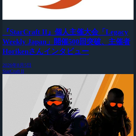
『StarCraft II』個人主催大会「Legacy
Weekly Japan」開催500回突破、主催者
Horikenさんインタビュー
2026年8月5日
StarCraft II