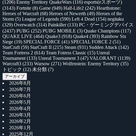
(1206)
Enemy Territory QuakeWars
(116)
esports(eスポーツ)
(3143)
Fortnite
(8)
Game
(949)
Half-Life2
(242)
Hearthstone:
Heroes of Warcraft
(68)
Heroes of Newerth
(49)
Heroes of the
Storm
(5)
League of Legends
(590)
Left 4 Dead
(154)
negitaku
(329)
Overwatch
(314)
Painkiller
(133)
PC・ゲーミングデバイス
(2437)
PUBG
(252)
PUBG MOBILE
(3)
Quake Champions
(117)
QUAKE LIVE
(464)
Quake3
(918)
Quake4
(393)
Rainbow Six
Siege
(19)
SPECIAL FORCE
(41)
SPECIAL FORCE 2
(51)
StarCraft
(59)
StarCraft II
(215)
Steam
(931)
Sudden Attack
(142)
Team Fortress 2
(614)
Team Fotress Classic
(15)
Unreal
Tournament
(133)
Unreal Tournament 3
(47)
VALORANT
(1139)
Warcraft3
(233)
Warsow
(271)
Wolfenstein: Enemy Territory
(35)
トピック
(12)
未分類
(7)
アーカイブ
2026年8月
2026年7月
2026年6月
2026年5月
2026年4月
2026年3月
2026年2月
2026年1月
2025年12月