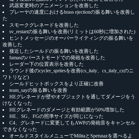
武器変更時のアニメーションを改善した
プレーヤの速度におけるbrass ejectionの振る舞いを改善し
た
スモークグレネードを改善した
sv_restartの振る舞いを改善(リミットは60秒に増加された)
ヒントメッセージのオーバーライティングの振る舞いを
改善した
接近したシールドの振る舞いを改善した
famasのバーストモードでの発砲を改善した
レーダー下の位置表示を改善した
ラウンド後のcycler_spritesを改善(cs_italy、cs_italy_czのニ
ワトリなど)
シールドヒットボックスをより正確に改善
team_sayの振る舞いを改善
HEグレネードが壁やオブジェクトを通してダメージをう
けなくなった
HEグレネードのダメージと有効範囲が50%増加した
HE、SG、FGの照準サイズが同じになった
C4、グレネードに変更してもAWPの発砲音をキャンセル
できなくなった
オールドスタイルメニューでMilitaとSpetsnazを選べるよ