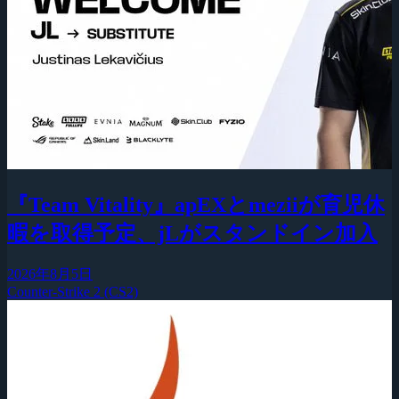
『Team Vitality』apEXとmeziiが育児休
暇を取得予定、jLがスタンドイン加入
2026年8月5日
Counter-Strike 2 (CS2)