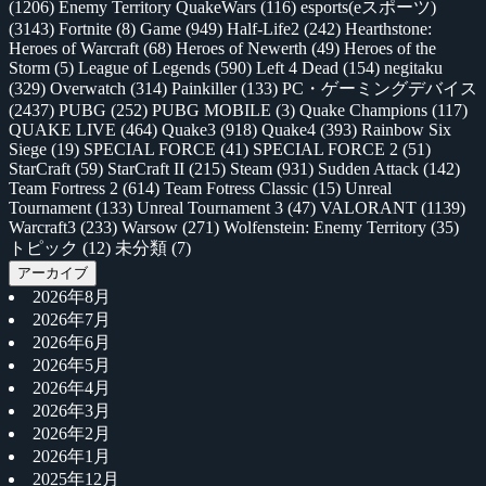
(1206)
Enemy Territory QuakeWars
(116)
esports(eスポーツ)
(3143)
Fortnite
(8)
Game
(949)
Half-Life2
(242)
Hearthstone:
Heroes of Warcraft
(68)
Heroes of Newerth
(49)
Heroes of the
Storm
(5)
League of Legends
(590)
Left 4 Dead
(154)
negitaku
(329)
Overwatch
(314)
Painkiller
(133)
PC・ゲーミングデバイス
(2437)
PUBG
(252)
PUBG MOBILE
(3)
Quake Champions
(117)
QUAKE LIVE
(464)
Quake3
(918)
Quake4
(393)
Rainbow Six
Siege
(19)
SPECIAL FORCE
(41)
SPECIAL FORCE 2
(51)
StarCraft
(59)
StarCraft II
(215)
Steam
(931)
Sudden Attack
(142)
Team Fortress 2
(614)
Team Fotress Classic
(15)
Unreal
Tournament
(133)
Unreal Tournament 3
(47)
VALORANT
(1139)
Warcraft3
(233)
Warsow
(271)
Wolfenstein: Enemy Territory
(35)
トピック
(12)
未分類
(7)
アーカイブ
2026年8月
2026年7月
2026年6月
2026年5月
2026年4月
2026年3月
2026年2月
2026年1月
2025年12月