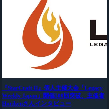
『StarCraft II』個人主催大会「Legacy
Weekly Japan」開催500回突破、主催者
Horikenさんインタビュー