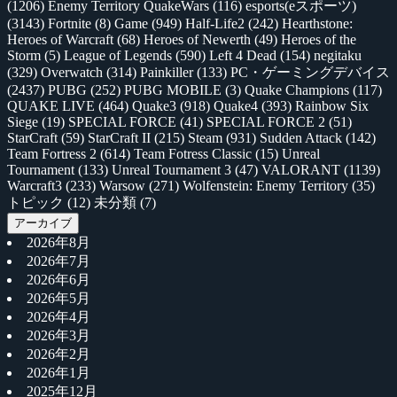
(1206)
Enemy Territory QuakeWars
(116)
esports(eスポーツ)
(3143)
Fortnite
(8)
Game
(949)
Half-Life2
(242)
Hearthstone:
Heroes of Warcraft
(68)
Heroes of Newerth
(49)
Heroes of the
Storm
(5)
League of Legends
(590)
Left 4 Dead
(154)
negitaku
(329)
Overwatch
(314)
Painkiller
(133)
PC・ゲーミングデバイス
(2437)
PUBG
(252)
PUBG MOBILE
(3)
Quake Champions
(117)
QUAKE LIVE
(464)
Quake3
(918)
Quake4
(393)
Rainbow Six
Siege
(19)
SPECIAL FORCE
(41)
SPECIAL FORCE 2
(51)
StarCraft
(59)
StarCraft II
(215)
Steam
(931)
Sudden Attack
(142)
Team Fortress 2
(614)
Team Fotress Classic
(15)
Unreal
Tournament
(133)
Unreal Tournament 3
(47)
VALORANT
(1139)
Warcraft3
(233)
Warsow
(271)
Wolfenstein: Enemy Territory
(35)
トピック
(12)
未分類
(7)
アーカイブ
2026年8月
2026年7月
2026年6月
2026年5月
2026年4月
2026年3月
2026年2月
2026年1月
2025年12月