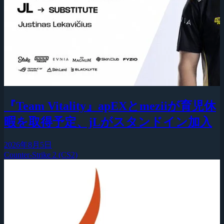
『Team Vitality』apEXとmeziiが育児休
暇を取得予定、jLがスタンドイン加入
2026年8月5日
Counter-Strike 2 (CS2)