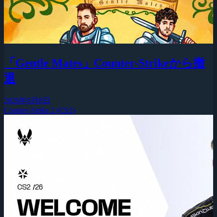
「Gentle Mates」Counter-Strikeから撤
退
2026年8月8日
Counter-Strike 2 (CS2)