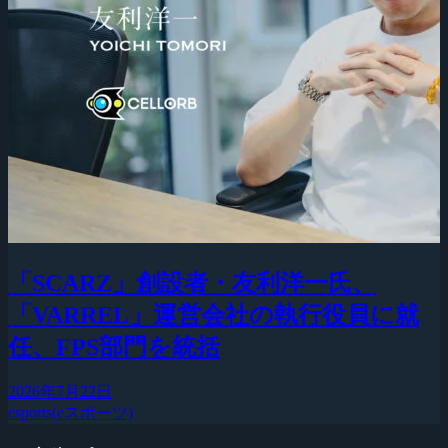
「SCARZ」創設者・友利洋一氏、
「VARREL」運営会社の執行役員に就
任、FPS部門を統括
2026年7月22日
esports(eスポーツ)