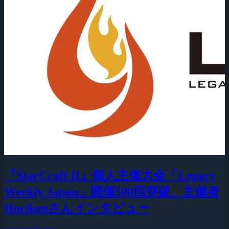
『StarCraft II』個人主催大会「Legacy
Weekly Japan」開催500回突破、主催者
Horikenさんインタビュー