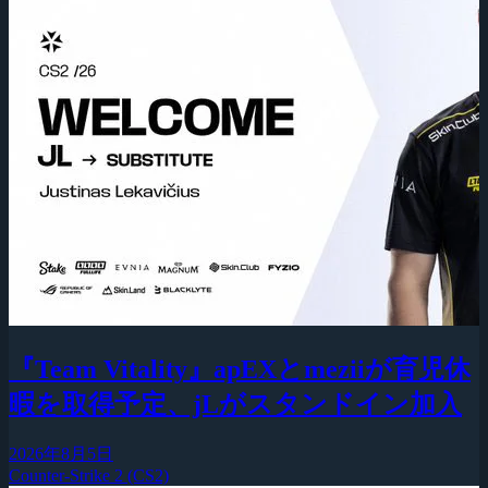
『Team Vitality』apEXとmeziiが育児休
暇を取得予定、jLがスタンドイン加入
2026年8月5日
Counter-Strike 2 (CS2)