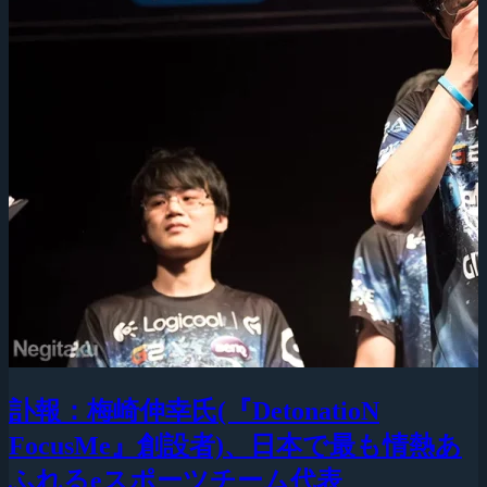
訃報：梅崎伸幸氏(『DetonatioN
FocusMe』創設者)、日本で最も情熱あ
ふれるeスポーツチーム代表