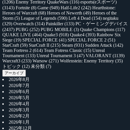
(1206)
Enemy Territory QuakeWars
(116)
esports(eスポーツ)
(3143)
Fortnite
(8)
Game
(949)
Half-Life2
(242)
Hearthstone:
Heroes of Warcraft
(68)
Heroes of Newerth
(49)
Heroes of the
Storm
(5)
League of Legends
(590)
Left 4 Dead
(154)
negitaku
(329)
Overwatch
(314)
Painkiller
(133)
PC・ゲーミングデバイス
(2437)
PUBG
(252)
PUBG MOBILE
(3)
Quake Champions
(117)
QUAKE LIVE
(464)
Quake3
(918)
Quake4
(393)
Rainbow Six
Siege
(19)
SPECIAL FORCE
(41)
SPECIAL FORCE 2
(51)
StarCraft
(59)
StarCraft II
(215)
Steam
(931)
Sudden Attack
(142)
Team Fortress 2
(614)
Team Fotress Classic
(15)
Unreal
Tournament
(133)
Unreal Tournament 3
(47)
VALORANT
(1139)
Warcraft3
(233)
Warsow
(271)
Wolfenstein: Enemy Territory
(35)
トピック
(12)
未分類
(7)
アーカイブ
2026年8月
2026年7月
2026年6月
2026年5月
2026年4月
2026年3月
2026年2月
2026年1月
2025年12月