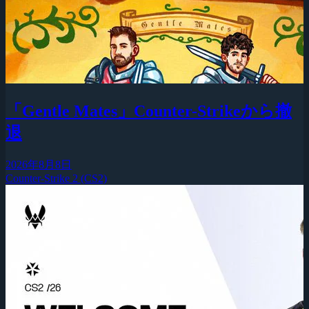
「Gentle Mates」Counter-Strikeから撤
退
2026年8月8日
Counter-Strike 2 (CS2)