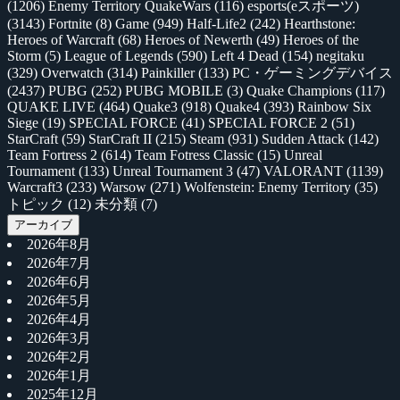
(1206)
Enemy Territory QuakeWars
(116)
esports(eスポーツ)
(3143)
Fortnite
(8)
Game
(949)
Half-Life2
(242)
Hearthstone:
Heroes of Warcraft
(68)
Heroes of Newerth
(49)
Heroes of the
Storm
(5)
League of Legends
(590)
Left 4 Dead
(154)
negitaku
(329)
Overwatch
(314)
Painkiller
(133)
PC・ゲーミングデバイス
(2437)
PUBG
(252)
PUBG MOBILE
(3)
Quake Champions
(117)
QUAKE LIVE
(464)
Quake3
(918)
Quake4
(393)
Rainbow Six
Siege
(19)
SPECIAL FORCE
(41)
SPECIAL FORCE 2
(51)
StarCraft
(59)
StarCraft II
(215)
Steam
(931)
Sudden Attack
(142)
Team Fortress 2
(614)
Team Fotress Classic
(15)
Unreal
Tournament
(133)
Unreal Tournament 3
(47)
VALORANT
(1139)
Warcraft3
(233)
Warsow
(271)
Wolfenstein: Enemy Territory
(35)
トピック
(12)
未分類
(7)
アーカイブ
2026年8月
2026年7月
2026年6月
2026年5月
2026年4月
2026年3月
2026年2月
2026年1月
2025年12月