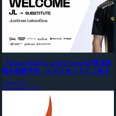
『Team Vitality』apEXとmeziiが育児休
暇を取得予定、jLがスタンドイン加入
2026年8月5日
Counter-Strike 2 (CS2)