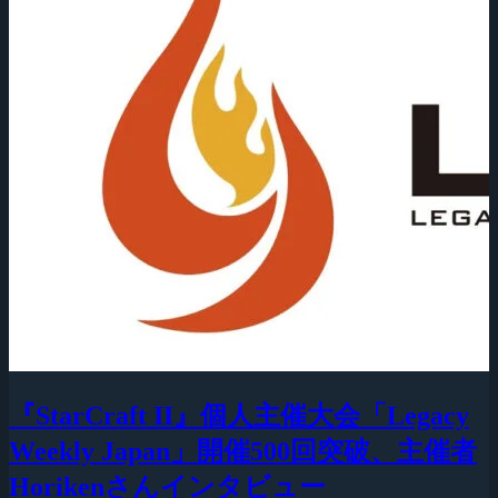
『StarCraft II』個人主催大会「Legacy
Weekly Japan」開催500回突破、主催者
Horikenさんインタビュー