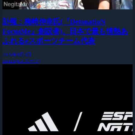
訃報：梅崎伸幸氏(『DetonatioN
FocusMe』創設者)、日本で最も情熱あ
ふれるeスポーツチーム代表
2026年8月3日
esports(eスポーツ)