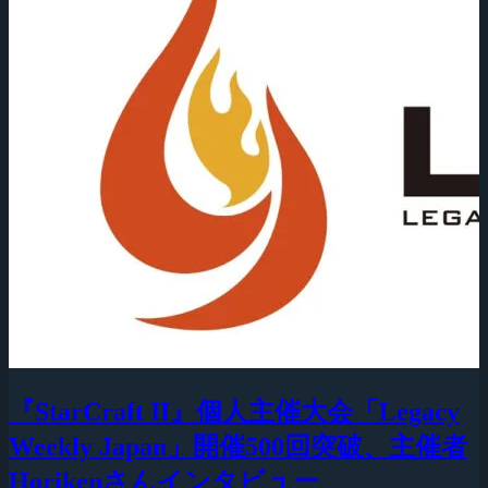
『StarCraft II』個人主催大会「Legacy
Weekly Japan」開催500回突破、主催者
Horikenさんインタビュー