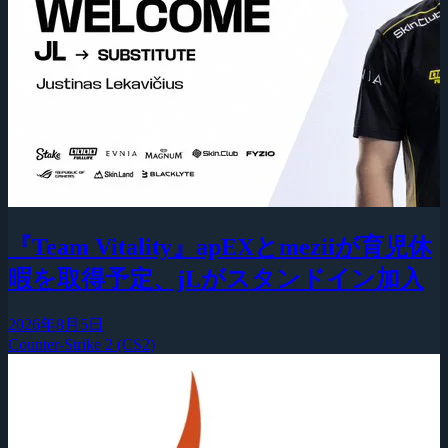
『Team Vitality』apEXとmeziiが育児休
暇を取得予定、jLがスタンドイン加入
2026年8月5日
Counter-Strike 2 (CS2)