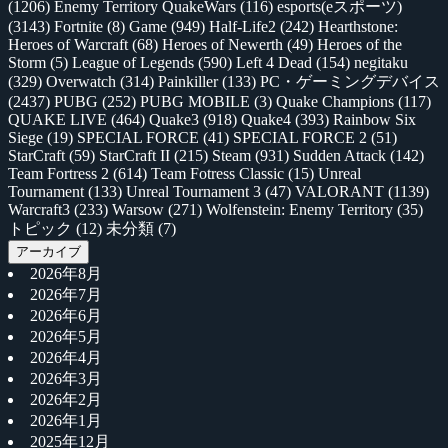
(1206)
Enemy Territory QuakeWars
(116)
esports(eスポーツ)
(3143)
Fortnite
(8)
Game
(949)
Half-Life2
(242)
Hearthstone:
Heroes of Warcraft
(68)
Heroes of Newerth
(49)
Heroes of the
Storm
(5)
League of Legends
(590)
Left 4 Dead
(154)
negitaku
(329)
Overwatch
(314)
Painkiller
(133)
PC・ゲーミングデバイス
(2437)
PUBG
(252)
PUBG MOBILE
(3)
Quake Champions
(117)
QUAKE LIVE
(464)
Quake3
(918)
Quake4
(393)
Rainbow Six
Siege
(19)
SPECIAL FORCE
(41)
SPECIAL FORCE 2
(51)
StarCraft
(59)
StarCraft II
(215)
Steam
(931)
Sudden Attack
(142)
Team Fortress 2
(614)
Team Fotress Classic
(15)
Unreal
Tournament
(133)
Unreal Tournament 3
(47)
VALORANT
(1139)
Warcraft3
(233)
Warsow
(271)
Wolfenstein: Enemy Territory
(35)
トピック
(12)
未分類
(7)
アーカイブ
2026年8月
2026年7月
2026年6月
2026年5月
2026年4月
2026年3月
2026年2月
2026年1月
2025年12月