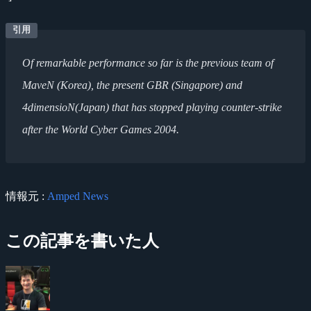
Of remarkable performance so far is the previous team of
MaveN (Korea), the present GBR (Singapore) and
4dimensioN(Japan) that has stopped playing counter-strike
after the World Cyber Games 2004.
情報元 :
Amped News
この記事を書いた人