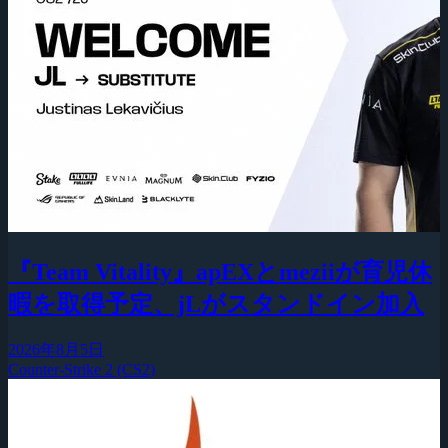
『Team Vitality』apEXとmeziiが育児休
暇を取得予定、jLがスタンドイン加入
2026年8月5日
Counter-Strike 2 (CS2)