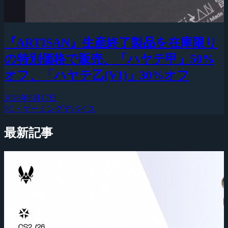
『ARTISAN』生産終了製品を在庫限り
の特別価格で販売、「ハヤテ甲」50%
オフ、「ハヤテ乙(V1)」30%オフ
2026年6月17日
PC・ゲーミングデバイス
最新記事