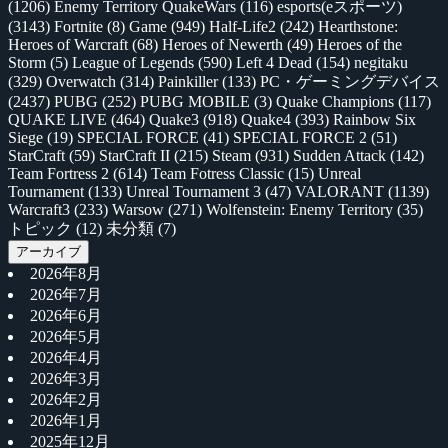
(1206)
Enemy Territory QuakeWars
(116)
esports(eスポーツ)
(3143)
Fortnite
(8)
Game
(949)
Half-Life2
(242)
Hearthstone:
Heroes of Warcraft
(68)
Heroes of Newerth
(49)
Heroes of the
Storm
(5)
League of Legends
(590)
Left 4 Dead
(154)
negitaku
(329)
Overwatch
(314)
Painkiller
(133)
PC・ゲーミングデバイス
(2437)
PUBG
(252)
PUBG MOBILE
(3)
Quake Champions
(117)
QUAKE LIVE
(464)
Quake3
(918)
Quake4
(393)
Rainbow Six
Siege
(19)
SPECIAL FORCE
(41)
SPECIAL FORCE 2
(51)
StarCraft
(59)
StarCraft II
(215)
Steam
(931)
Sudden Attack
(142)
Team Fortress 2
(614)
Team Fotress Classic
(15)
Unreal
Tournament
(133)
Unreal Tournament 3
(47)
VALORANT
(1139)
Warcraft3
(233)
Warsow
(271)
Wolfenstein: Enemy Territory
(35)
トピック
(12)
未分類
(7)
アーカイブ
2026年8月
2026年7月
2026年6月
2026年5月
2026年4月
2026年3月
2026年2月
2026年1月
2025年12月