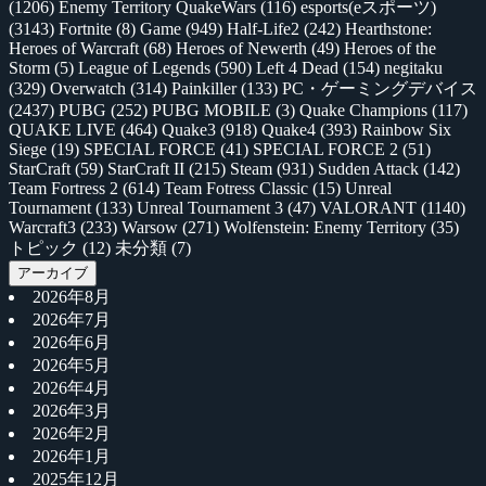
(1206)
Enemy Territory QuakeWars
(116)
esports(eスポーツ)
(3143)
Fortnite
(8)
Game
(949)
Half-Life2
(242)
Hearthstone:
Heroes of Warcraft
(68)
Heroes of Newerth
(49)
Heroes of the
Storm
(5)
League of Legends
(590)
Left 4 Dead
(154)
negitaku
(329)
Overwatch
(314)
Painkiller
(133)
PC・ゲーミングデバイス
(2437)
PUBG
(252)
PUBG MOBILE
(3)
Quake Champions
(117)
QUAKE LIVE
(464)
Quake3
(918)
Quake4
(393)
Rainbow Six
Siege
(19)
SPECIAL FORCE
(41)
SPECIAL FORCE 2
(51)
StarCraft
(59)
StarCraft II
(215)
Steam
(931)
Sudden Attack
(142)
Team Fortress 2
(614)
Team Fotress Classic
(15)
Unreal
Tournament
(133)
Unreal Tournament 3
(47)
VALORANT
(1140)
Warcraft3
(233)
Warsow
(271)
Wolfenstein: Enemy Territory
(35)
トピック
(12)
未分類
(7)
アーカイブ
2026年8月
2026年7月
2026年6月
2026年5月
2026年4月
2026年3月
2026年2月
2026年1月
2025年12月