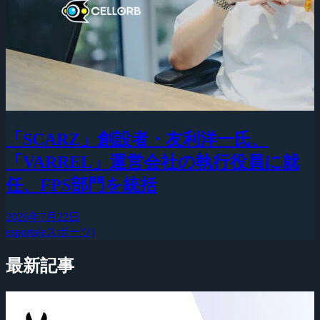
「SCARZ」創設者・友利洋一氏、
「VARREL」運営会社の執行役員に就
任、FPS部門を統括
2026年7月22日
esports(eスポーツ)
最新記事