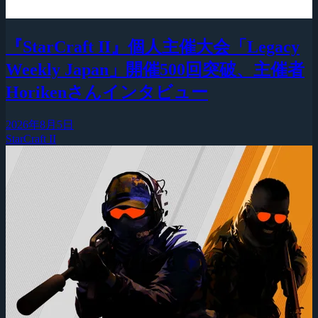
『StarCraft II』個人主催大会「Legacy
Weekly Japan」開催500回突破、主催者
Horikenさんインタビュー
2026年8月5日
StarCraft II