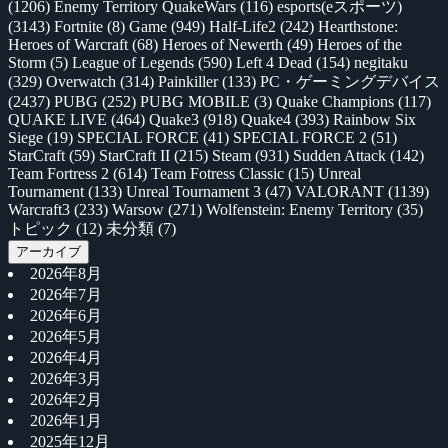
(1206)
Enemy Territory QuakeWars
(116)
esports(eスポーツ)
(3143)
Fortnite
(8)
Game
(949)
Half-Life2
(242)
Hearthstone:
Heroes of Warcraft
(68)
Heroes of Newerth
(49)
Heroes of the
Storm
(5)
League of Legends
(590)
Left 4 Dead
(154)
negitaku
(329)
Overwatch
(314)
Painkiller
(133)
PC・ゲーミングデバイス
(2437)
PUBG
(252)
PUBG MOBILE
(3)
Quake Champions
(117)
QUAKE LIVE
(464)
Quake3
(918)
Quake4
(393)
Rainbow Six
Siege
(19)
SPECIAL FORCE
(41)
SPECIAL FORCE 2
(51)
StarCraft
(59)
StarCraft II
(215)
Steam
(931)
Sudden Attack
(142)
Team Fortress 2
(614)
Team Fotress Classic
(15)
Unreal
Tournament
(133)
Unreal Tournament 3
(47)
VALORANT
(1139)
Warcraft3
(233)
Warsow
(271)
Wolfenstein: Enemy Territory
(35)
トピック
(12)
未分類
(7)
アーカイブ
2026年8月
2026年7月
2026年6月
2026年5月
2026年4月
2026年3月
2026年2月
2026年1月
2025年12月