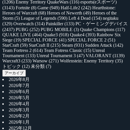
(1206)
Enemy Territory QuakeWars
(116)
esports(eスポーツ)
(3143)
Fortnite
(8)
Game
(949)
Half-Life2
(242)
Hearthstone:
Heroes of Warcraft
(68)
Heroes of Newerth
(49)
Heroes of the
Storm
(5)
League of Legends
(590)
Left 4 Dead
(154)
negitaku
(329)
Overwatch
(314)
Painkiller
(133)
PC・ゲーミングデバイス
(2437)
PUBG
(252)
PUBG MOBILE
(3)
Quake Champions
(117)
QUAKE LIVE
(464)
Quake3
(918)
Quake4
(393)
Rainbow Six
Siege
(19)
SPECIAL FORCE
(41)
SPECIAL FORCE 2
(51)
StarCraft
(59)
StarCraft II
(215)
Steam
(931)
Sudden Attack
(142)
Team Fortress 2
(614)
Team Fotress Classic
(15)
Unreal
Tournament
(133)
Unreal Tournament 3
(47)
VALORANT
(1139)
Warcraft3
(233)
Warsow
(271)
Wolfenstein: Enemy Territory
(35)
トピック
(12)
未分類
(7)
アーカイブ
2026年8月
2026年7月
2026年6月
2026年5月
2026年4月
2026年3月
2026年2月
2026年1月
2025年12月