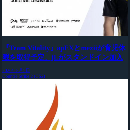
『Team Vitality』apEXとmeziiが育児休
暇を取得予定、jLがスタンドイン加入
2026年8月5日
Counter-Strike 2 (CS2)