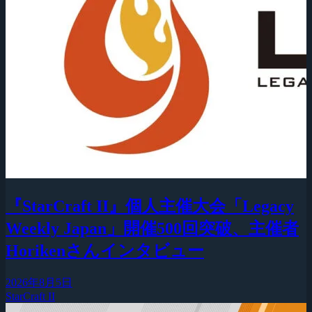
『StarCraft II』個人主催大会「Legacy
Weekly Japan」開催500回突破、主催者
Horikenさんインタビュー
2026年8月5日
StarCraft II