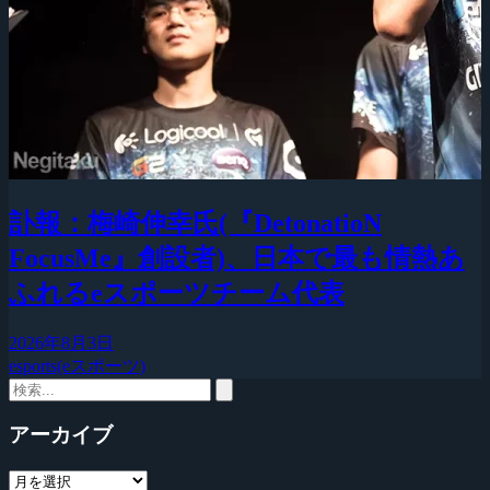
訃報：梅崎伸幸氏(『DetonatioN
FocusMe』創設者)、日本で最も情熱あ
ふれるeスポーツチーム代表
2026年8月3日
esports(eスポーツ)
アーカイブ