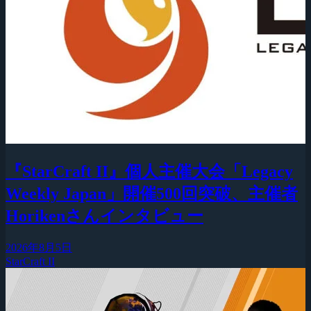
『StarCraft II』個人主催大会「Legacy
Weekly Japan」開催500回突破、主催者
Horikenさんインタビュー
2026年8月5日
StarCraft II