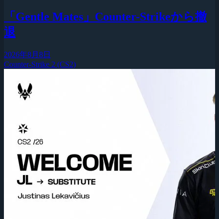
「Gentle Mates」Counter-Strikeから撤
退
2026年8月8日
Counter-Strike 2 (CS2)