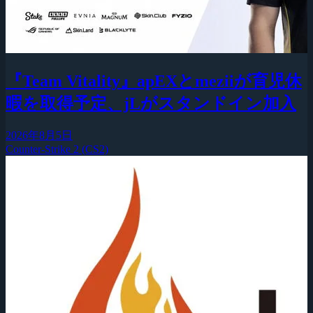
『Team Vitality』apEXとmeziiが育児休
暇を取得予定、jLがスタンドイン加入
2026年8月5日
Counter-Strike 2 (CS2)