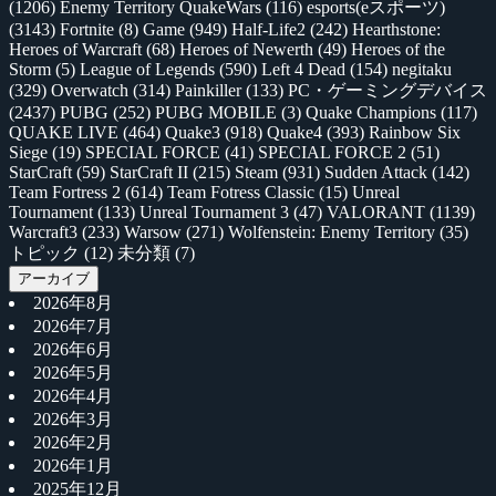
(1206)
Enemy Territory QuakeWars
(116)
esports(eスポーツ)
(3143)
Fortnite
(8)
Game
(949)
Half-Life2
(242)
Hearthstone:
Heroes of Warcraft
(68)
Heroes of Newerth
(49)
Heroes of the
Storm
(5)
League of Legends
(590)
Left 4 Dead
(154)
negitaku
(329)
Overwatch
(314)
Painkiller
(133)
PC・ゲーミングデバイス
(2437)
PUBG
(252)
PUBG MOBILE
(3)
Quake Champions
(117)
QUAKE LIVE
(464)
Quake3
(918)
Quake4
(393)
Rainbow Six
Siege
(19)
SPECIAL FORCE
(41)
SPECIAL FORCE 2
(51)
StarCraft
(59)
StarCraft II
(215)
Steam
(931)
Sudden Attack
(142)
Team Fortress 2
(614)
Team Fotress Classic
(15)
Unreal
Tournament
(133)
Unreal Tournament 3
(47)
VALORANT
(1139)
Warcraft3
(233)
Warsow
(271)
Wolfenstein: Enemy Territory
(35)
トピック
(12)
未分類
(7)
アーカイブ
2026年8月
2026年7月
2026年6月
2026年5月
2026年4月
2026年3月
2026年2月
2026年1月
2025年12月