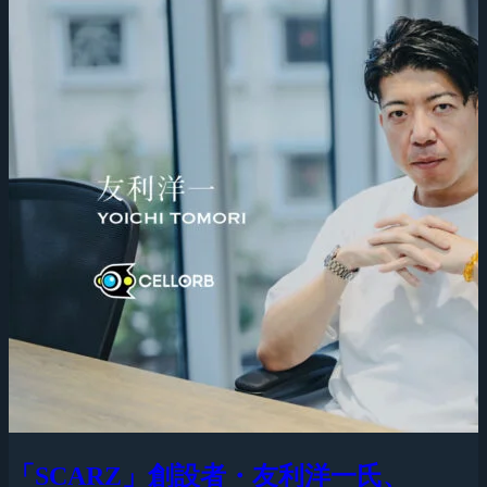
「SCARZ」創設者・友利洋一氏、