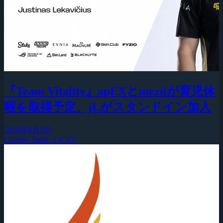
『Team Vitality』apEXとmeziiが育児休
暇を取得予定、jLがスタンドイン加入
2026年8月5日
Counter-Strike 2 (CS2)