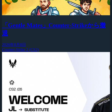
「Gentle Mates」Counter-Strikeから撤
退
2026年8月8日
Counter-Strike 2 (CS2)