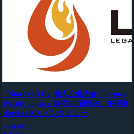
『StarCraft II』個人主催大会「Legacy
Weekly Japan」開催500回突破、主催者
Horikenさんインタビュー
2026年8月5日
StarCraft II