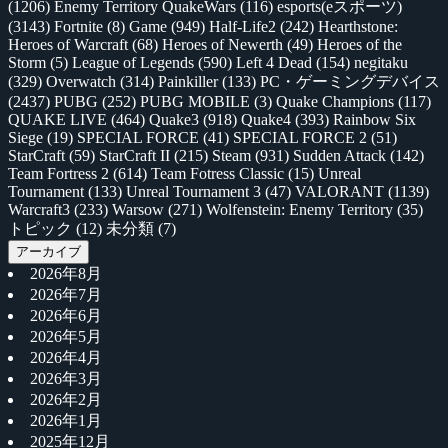
(1206)
Enemy Territory QuakeWars
(116)
esports(eスポーツ)
(3143)
Fortnite
(8)
Game
(949)
Half-Life2
(242)
Hearthstone:
Heroes of Warcraft
(68)
Heroes of Newerth
(49)
Heroes of the
Storm
(5)
League of Legends
(590)
Left 4 Dead
(154)
negitaku
(329)
Overwatch
(314)
Painkiller
(133)
PC・ゲーミングデバイス
(2437)
PUBG
(252)
PUBG MOBILE
(3)
Quake Champions
(117)
QUAKE LIVE
(464)
Quake3
(918)
Quake4
(393)
Rainbow Six
Siege
(19)
SPECIAL FORCE
(41)
SPECIAL FORCE 2
(51)
StarCraft
(59)
StarCraft II
(215)
Steam
(931)
Sudden Attack
(142)
Team Fortress 2
(614)
Team Fotress Classic
(15)
Unreal
Tournament
(133)
Unreal Tournament 3
(47)
VALORANT
(1139)
Warcraft3
(233)
Warsow
(271)
Wolfenstein: Enemy Territory
(35)
トピック
(12)
未分類
(7)
アーカイブ
2026年8月
2026年7月
2026年6月
2026年5月
2026年4月
2026年3月
2026年2月
2026年1月
2025年12月