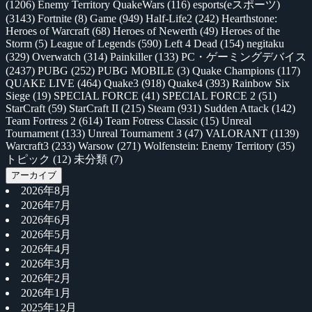
(1206)
Enemy Territory QuakeWars
(116)
esports(eスポーツ)
(3143)
Fortnite
(8)
Game
(949)
Half-Life2
(242)
Hearthstone:
Heroes of Warcraft
(68)
Heroes of Newerth
(49)
Heroes of the
Storm
(5)
League of Legends
(590)
Left 4 Dead
(154)
negitaku
(329)
Overwatch
(314)
Painkiller
(133)
PC・ゲーミングデバイス
(2437)
PUBG
(252)
PUBG MOBILE
(3)
Quake Champions
(117)
QUAKE LIVE
(464)
Quake3
(918)
Quake4
(393)
Rainbow Six
Siege
(19)
SPECIAL FORCE
(41)
SPECIAL FORCE 2
(51)
StarCraft
(59)
StarCraft II
(215)
Steam
(931)
Sudden Attack
(142)
Team Fortress 2
(614)
Team Fotress Classic
(15)
Unreal
Tournament
(133)
Unreal Tournament 3
(47)
VALORANT
(1139)
Warcraft3
(233)
Warsow
(271)
Wolfenstein: Enemy Territory
(35)
トピック
(12)
未分類
(7)
アーカイブ
2026年8月
2026年7月
2026年6月
2026年5月
2026年4月
2026年3月
2026年2月
2026年1月
2025年12月