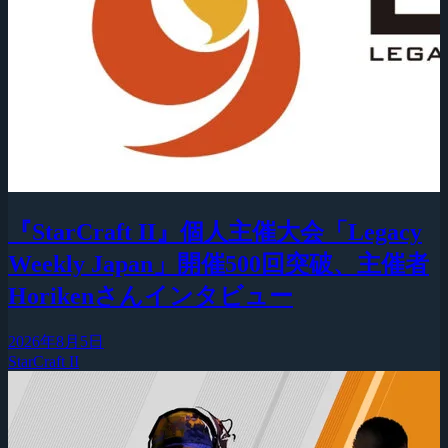
『StarCraft II』個人主催大会「Legacy
Weekly Japan」開催500回突破、主催者
Horikenさんインタビュー
2026年8月5日
StarCraft II