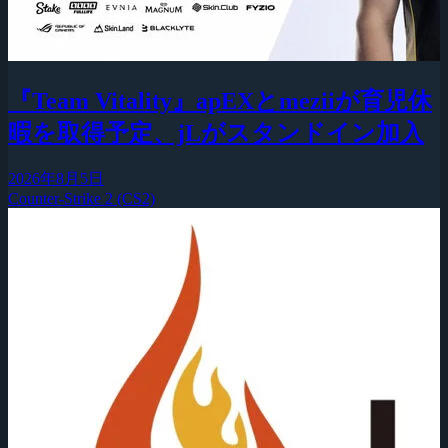
『Team Vitality』apEXとmeziiが育児休
暇を取得予定、jLがスタンドイン加入
2026年8月5日
Counter-Strike 2 (CS2)