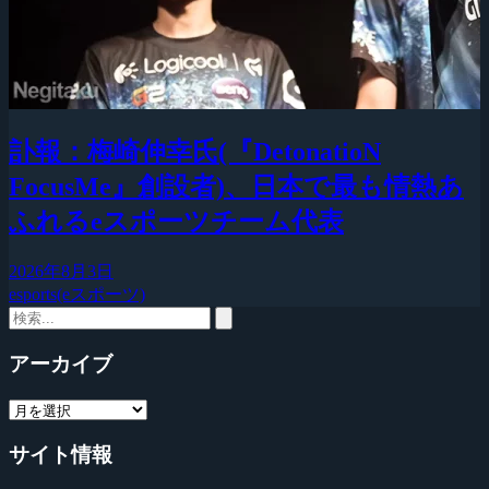
訃報：梅崎伸幸氏(『DetonatioN
FocusMe』創設者)、日本で最も情熱あ
ふれるeスポーツチーム代表
2026年8月3日
esports(eスポーツ)
アーカイブ
サイト情報