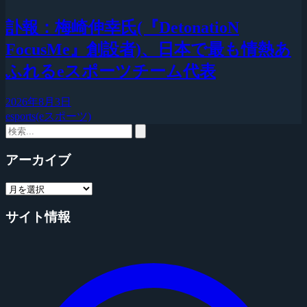
訃報：梅崎伸幸氏(『DetonatioN
FocusMe』創設者)、日本で最も情熱あ
ふれるeスポーツチーム代表
2026年8月3日
esports(eスポーツ)
アーカイブ
サイト情報