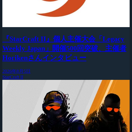
『StarCraft II』個人主催大会「Legacy
Weekly Japan」開催500回突破、主催者
Horikenさんインタビュー
2026年8月5日
StarCraft II