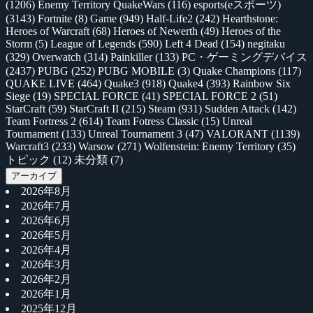
(1206)
Enemy Territory QuakeWars
(116)
esports(eスポーツ)
(3143)
Fortnite
(8)
Game
(949)
Half-Life2
(242)
Hearthstone:
Heroes of Warcraft
(68)
Heroes of Newerth
(49)
Heroes of the
Storm
(5)
League of Legends
(590)
Left 4 Dead
(154)
negitaku
(329)
Overwatch
(314)
Painkiller
(133)
PC・ゲーミングデバイス
(2437)
PUBG
(252)
PUBG MOBILE
(3)
Quake Champions
(117)
QUAKE LIVE
(464)
Quake3
(918)
Quake4
(393)
Rainbow Six
Siege
(19)
SPECIAL FORCE
(41)
SPECIAL FORCE 2
(51)
StarCraft
(59)
StarCraft II
(215)
Steam
(931)
Sudden Attack
(142)
Team Fortress 2
(614)
Team Fotress Classic
(15)
Unreal
Tournament
(133)
Unreal Tournament 3
(47)
VALORANT
(1139)
Warcraft3
(233)
Warsow
(271)
Wolfenstein: Enemy Territory
(35)
トピック
(12)
未分類
(7)
アーカイブ
2026年8月
2026年7月
2026年6月
2026年5月
2026年4月
2026年3月
2026年2月
2026年1月
2025年12月