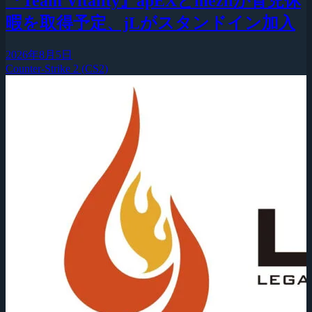
『Team Vitality』apEXとmeziiが育児休
暇を取得予定、jLがスタンドイン加入
2026年8月5日
Counter-Strike 2 (CS2)