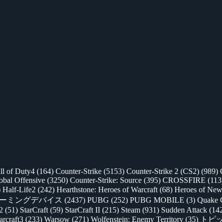
ll of Duty4
(164)
Counter-Strike
(5153)
Counter-Strike 2 (CS2)
(989)
lobal Offensive
(3250)
Counter-Strike: Source
(395)
CROSSFIRE
(113
)
Half-Life2
(242)
Hearthstone: Heroes of Warcraft
(68)
Heroes of New
ゲーミングデバイス
(2437)
PUBG
(252)
PUBG MOBILE
(3)
Quake 
 2
(51)
StarCraft
(59)
StarCraft II
(215)
Steam
(931)
Sudden Attack
(14
rcraft3
(233)
Warsow
(271)
Wolfenstein: Enemy Territory
(35)
トピ