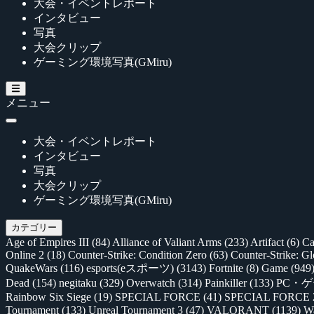
大会・イベントレポート
インタビュー
写真
大会クリップ
ゲーミング環境写真(GMiru)
メニュー
大会・イベントレポート
インタビュー
写真
大会クリップ
ゲーミング環境写真(GMiru)
カテゴリー
Age of Empires III
(84)
Alliance of Valiant Arms
(233)
Artifact
(6)
Ca
Online 2
(18)
Counter-Strike: Condition Zero
(63)
Counter-Strike: G
QuakeWars
(116)
esports(eスポーツ)
(3143)
Fortnite
(8)
Game
(949
Dead
(154)
negitaku
(329)
Overwatch
(314)
Painkiller
(133)
PC・
Rainbow Six Siege
(19)
SPECIAL FORCE
(41)
SPECIAL FORCE
Tournament
(133)
Unreal Tournament 3
(47)
VALORANT
(1139)
Wa