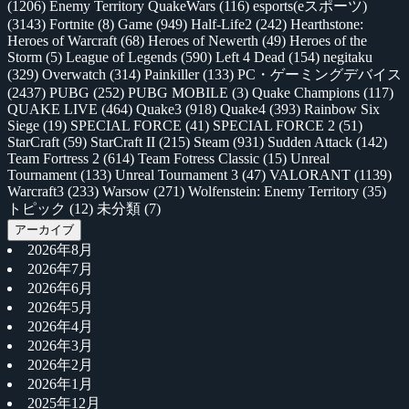
(1206)
Enemy Territory QuakeWars
(116)
esports(eスポーツ)
(3143)
Fortnite
(8)
Game
(949)
Half-Life2
(242)
Hearthstone:
Heroes of Warcraft
(68)
Heroes of Newerth
(49)
Heroes of the
Storm
(5)
League of Legends
(590)
Left 4 Dead
(154)
negitaku
(329)
Overwatch
(314)
Painkiller
(133)
PC・ゲーミングデバイス
(2437)
PUBG
(252)
PUBG MOBILE
(3)
Quake Champions
(117)
QUAKE LIVE
(464)
Quake3
(918)
Quake4
(393)
Rainbow Six
Siege
(19)
SPECIAL FORCE
(41)
SPECIAL FORCE 2
(51)
StarCraft
(59)
StarCraft II
(215)
Steam
(931)
Sudden Attack
(142)
Team Fortress 2
(614)
Team Fotress Classic
(15)
Unreal
Tournament
(133)
Unreal Tournament 3
(47)
VALORANT
(1139)
Warcraft3
(233)
Warsow
(271)
Wolfenstein: Enemy Territory
(35)
トピック
(12)
未分類
(7)
アーカイブ
2026年8月
2026年7月
2026年6月
2026年5月
2026年4月
2026年3月
2026年2月
2026年1月
2025年12月