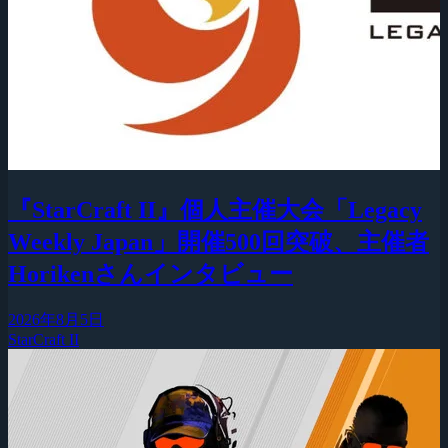
『StarCraft II』個人主催大会「Legacy
Weekly Japan」開催500回突破、主催者
Horikenさんインタビュー
2026年8月5日
StarCraft II