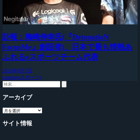
訃報：梅崎伸幸氏(『DetonatioN
FocusMe』創設者)、日本で最も情熱あ
ふれるeスポーツチーム代表
2026年8月3日
esports(eスポーツ)
アーカイブ
サイト情報