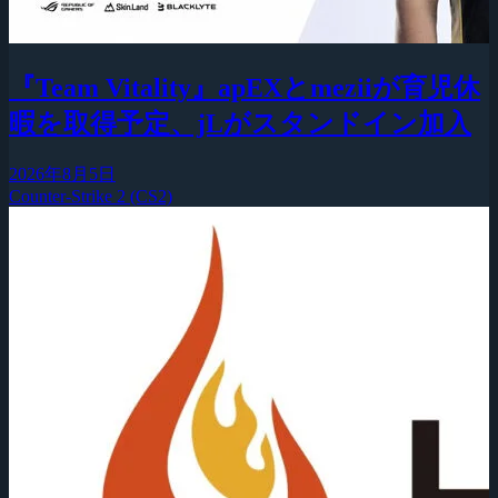
『Team Vitality』apEXとmeziiが育児休
暇を取得予定、jLがスタンドイン加入
2026年8月5日
Counter-Strike 2 (CS2)