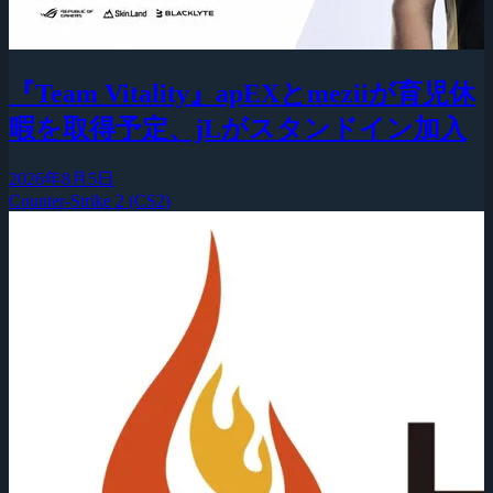
『Team Vitality』apEXとmeziiが育児休
暇を取得予定、jLがスタンドイン加入
2026年8月5日
Counter-Strike 2 (CS2)