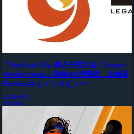
『StarCraft II』個人主催大会「Legacy
Weekly Japan」開催500回突破、主催者
Horikenさんインタビュー
2026年8月5日
StarCraft II