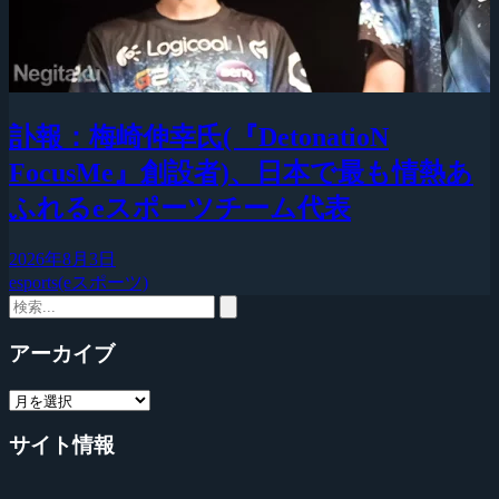
訃報：梅崎伸幸氏(『DetonatioN
FocusMe』創設者)、日本で最も情熱あ
ふれるeスポーツチーム代表
2026年8月3日
esports(eスポーツ)
アーカイブ
サイト情報