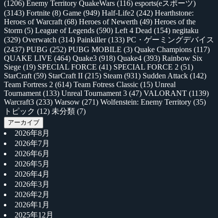
(1206)
Enemy Territory QuakeWars
(116)
esports(eスポーツ)
(3143)
Fortnite
(8)
Game
(949)
Half-Life2
(242)
Hearthstone:
Heroes of Warcraft
(68)
Heroes of Newerth
(49)
Heroes of the
Storm
(5)
League of Legends
(590)
Left 4 Dead
(154)
negitaku
(329)
Overwatch
(314)
Painkiller
(133)
PC・ゲーミングデバイス
(2437)
PUBG
(252)
PUBG MOBILE
(3)
Quake Champions
(117)
QUAKE LIVE
(464)
Quake3
(918)
Quake4
(393)
Rainbow Six
Siege
(19)
SPECIAL FORCE
(41)
SPECIAL FORCE 2
(51)
StarCraft
(59)
StarCraft II
(215)
Steam
(931)
Sudden Attack
(142)
Team Fortress 2
(614)
Team Fotress Classic
(15)
Unreal
Tournament
(133)
Unreal Tournament 3
(47)
VALORANT
(1139)
Warcraft3
(233)
Warsow
(271)
Wolfenstein: Enemy Territory
(35)
トピック
(12)
未分類
(7)
アーカイブ
2026年8月
2026年7月
2026年6月
2026年5月
2026年4月
2026年3月
2026年2月
2026年1月
2025年12月