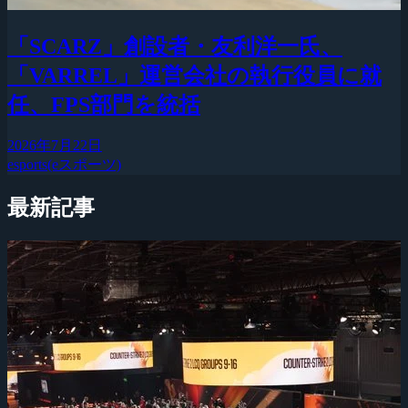
「SCARZ」創設者・友利洋一氏、
「VARREL」運営会社の執行役員に就
任、FPS部門を統括
2026年7月22日
esports(eスポーツ)
最新記事