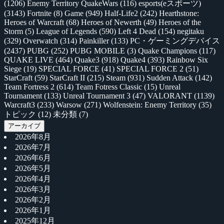
(1206)
Enemy Territory QuakeWars
(116)
esports(eスポーツ)
(3143)
Fortnite
(8)
Game
(949)
Half-Life2
(242)
Hearthstone:
Heroes of Warcraft
(68)
Heroes of Newerth
(49)
Heroes of the
Storm
(5)
League of Legends
(590)
Left 4 Dead
(154)
negitaku
(329)
Overwatch
(314)
Painkiller
(133)
PC・ゲーミングデバイス
(2437)
PUBG
(252)
PUBG MOBILE
(3)
Quake Champions
(117)
QUAKE LIVE
(464)
Quake3
(918)
Quake4
(393)
Rainbow Six
Siege
(19)
SPECIAL FORCE
(41)
SPECIAL FORCE 2
(51)
StarCraft
(59)
StarCraft II
(215)
Steam
(931)
Sudden Attack
(142)
Team Fortress 2
(614)
Team Fotress Classic
(15)
Unreal
Tournament
(133)
Unreal Tournament 3
(47)
VALORANT
(1139)
Warcraft3
(233)
Warsow
(271)
Wolfenstein: Enemy Territory
(35)
トピック
(12)
未分類
(7)
アーカイブ
2026年8月
2026年7月
2026年6月
2026年5月
2026年4月
2026年3月
2026年2月
2026年1月
2025年12月