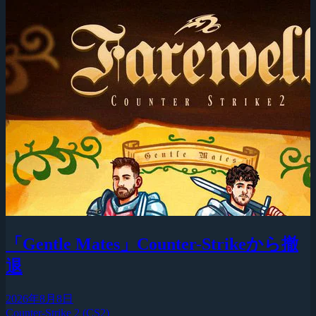
「Gentle Mates」Counter-Strikeから撤
退
2026年8月8日
Counter-Strike 2 (CS2)