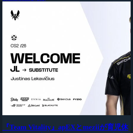
『Team Vitality』apEXとmeziiが育児休