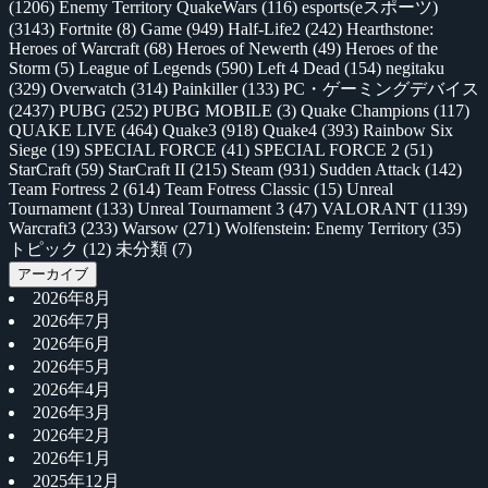
(1206)
Enemy Territory QuakeWars
(116)
esports(eスポーツ)
(3143)
Fortnite
(8)
Game
(949)
Half-Life2
(242)
Hearthstone:
Heroes of Warcraft
(68)
Heroes of Newerth
(49)
Heroes of the
Storm
(5)
League of Legends
(590)
Left 4 Dead
(154)
negitaku
(329)
Overwatch
(314)
Painkiller
(133)
PC・ゲーミングデバイス
(2437)
PUBG
(252)
PUBG MOBILE
(3)
Quake Champions
(117)
QUAKE LIVE
(464)
Quake3
(918)
Quake4
(393)
Rainbow Six
Siege
(19)
SPECIAL FORCE
(41)
SPECIAL FORCE 2
(51)
StarCraft
(59)
StarCraft II
(215)
Steam
(931)
Sudden Attack
(142)
Team Fortress 2
(614)
Team Fotress Classic
(15)
Unreal
Tournament
(133)
Unreal Tournament 3
(47)
VALORANT
(1139)
Warcraft3
(233)
Warsow
(271)
Wolfenstein: Enemy Territory
(35)
トピック
(12)
未分類
(7)
アーカイブ
2026年8月
2026年7月
2026年6月
2026年5月
2026年4月
2026年3月
2026年2月
2026年1月
2025年12月