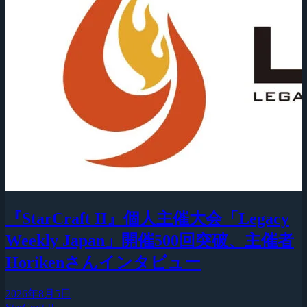
『StarCraft II』個人主催大会「Legacy
Weekly Japan」開催500回突破、主催者
Horikenさんインタビュー
2026年8月5日