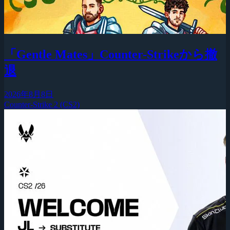
「Gentle Mates」Counter-Strikeから撤
退
2026年8月8日
Counter-Strike 2 (CS2)