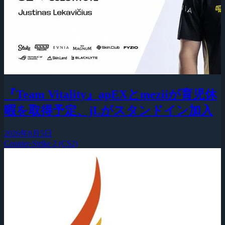
『Team Vitality』apEXとmeziiが育児休
暇を取得予定、jLがスタンドイン加入
2026年8月5日
Counter-Strike 2 (CS2)