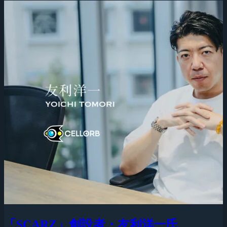
「SCARZ」創設者・友利洋一氏、