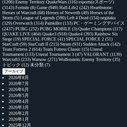
(1206)
Enemy Territory QuakeWars
(116)
esports(eスポーツ)
(3143)
Fortnite
(8)
Game
(949)
Half-Life2
(242)
Hearthstone:
Heroes of Warcraft
(68)
Heroes of Newerth
(49)
Heroes of the
Storm
(5)
League of Legends
(590)
Left 4 Dead
(154)
negitaku
(329)
Overwatch
(314)
Painkiller
(133)
PC・ゲーミングデバイス
(2437)
PUBG
(252)
PUBG MOBILE
(3)
Quake Champions
(117)
QUAKE LIVE
(464)
Quake3
(918)
Quake4
(393)
Rainbow Six
Siege
(19)
SPECIAL FORCE
(41)
SPECIAL FORCE 2
(51)
StarCraft
(59)
StarCraft II
(215)
Steam
(931)
Sudden Attack
(142)
Team Fortress 2
(614)
Team Fotress Classic
(15)
Unreal
Tournament
(133)
Unreal Tournament 3
(47)
VALORANT
(1139)
Warcraft3
(233)
Warsow
(271)
Wolfenstein: Enemy Territory
(35)
トピック
(12)
未分類
(7)
アーカイブ
2026年8月
2026年7月
2026年6月
2026年5月
2026年4月
2026年3月
2026年2月
2026年1月
2025年12月