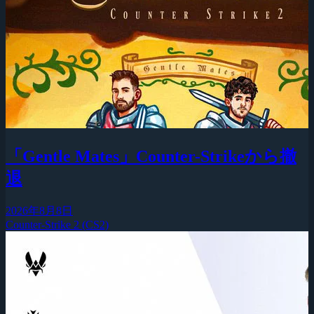
「Gentle Mates」Counter-Strikeから撤
退
2026年8月8日
Counter-Strike 2 (CS2)