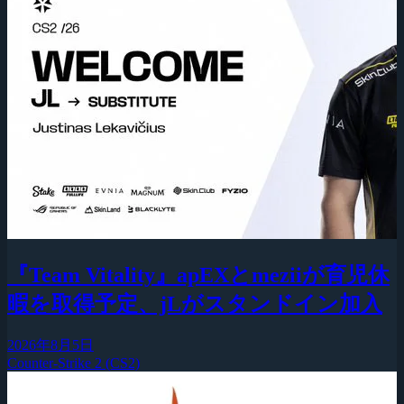
『Team Vitality』apEXとmeziiが育児休
暇を取得予定、jLがスタンドイン加入
2026年8月5日
Counter-Strike 2 (CS2)