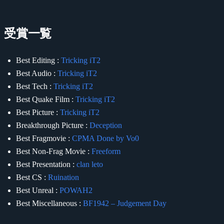
受賞一覧
Best Editing :
Tricking iT2
Best Audio :
Tricking iT2
Best Tech :
Tricking iT2
Best Quake Film :
Tricking iT2
Best Picture :
Tricking iT2
Breakthrough Picture :
Deception
Best Fragmovie :
CPMA Done by Vo0
Best Non-Frag Movie :
Freeform
Best Presentation :
clan leto
Best CS :
Ruination
Best Unreal :
POWAH2
Best Miscellaneous :
BF1942 – Judgement Day