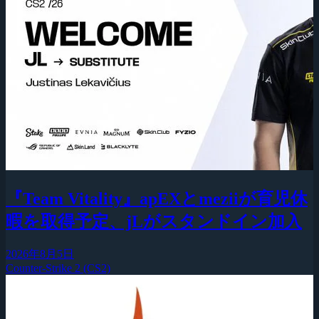
『Team Vitality』apEXとmeziiが育児休
暇を取得予定、jLがスタンドイン加入
2026年8月5日
Counter-Strike 2 (CS2)