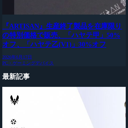
『ARTISAN』生産終了製品を在庫限り
の特別価格で販売、「ハヤテ甲」50%
オフ、「ハヤテ乙(V1)」30%オフ
2026年6月17日
PC・ゲーミングデバイス
最新記事