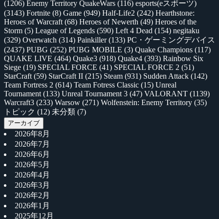
(1206)
Enemy Territory QuakeWars
(116)
esports(eスポーツ)
(3143)
Fortnite
(8)
Game
(949)
Half-Life2
(242)
Hearthstone:
Heroes of Warcraft
(68)
Heroes of Newerth
(49)
Heroes of the
Storm
(5)
League of Legends
(590)
Left 4 Dead
(154)
negitaku
(329)
Overwatch
(314)
Painkiller
(133)
PC・ゲーミングデバイス
(2437)
PUBG
(252)
PUBG MOBILE
(3)
Quake Champions
(117)
QUAKE LIVE
(464)
Quake3
(918)
Quake4
(393)
Rainbow Six
Siege
(19)
SPECIAL FORCE
(41)
SPECIAL FORCE 2
(51)
StarCraft
(59)
StarCraft II
(215)
Steam
(931)
Sudden Attack
(142)
Team Fortress 2
(614)
Team Fotress Classic
(15)
Unreal
Tournament
(133)
Unreal Tournament 3
(47)
VALORANT
(1139)
Warcraft3
(233)
Warsow
(271)
Wolfenstein: Enemy Territory
(35)
トピック
(12)
未分類
(7)
アーカイブ
2026年8月
2026年7月
2026年6月
2026年5月
2026年4月
2026年3月
2026年2月
2026年1月
2025年12月