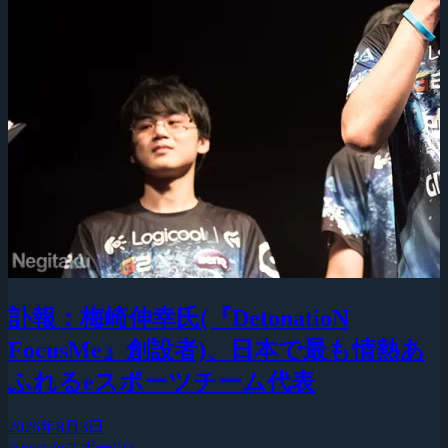
訃報：梅崎伸幸氏(『DetonatioN
FocusMe』創設者)、日本で最も情熱あ
ふれるeスポーツチーム代表
2026年8月3日
esports(eスポーツ)