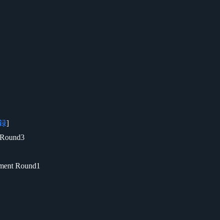
録
]
 Round3
ment Round1