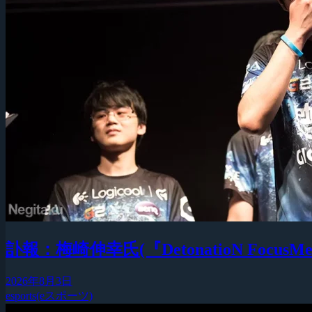
訃報：梅崎伸幸氏(『DetonatioN F
2026年8月3日
esports(eスポーツ)