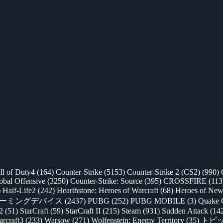
ll of Duty4
(164)
Counter-Strike
(5153)
Counter-Strike 2 (CS2)
(990)
lobal Offensive
(3250)
Counter-Strike: Source
(395)
CROSSFIRE
(113
)
Half-Life2
(242)
Hearthstone: Heroes of Warcraft
(68)
Heroes of New
ゲーミングデバイス
(2437)
PUBG
(252)
PUBG MOBILE
(3)
Quake 
 2
(51)
StarCraft
(59)
StarCraft II
(215)
Steam
(931)
Sudden Attack
(14
rcraft3
(233)
Warsow
(271)
Wolfenstein: Enemy Territory
(35)
トピ