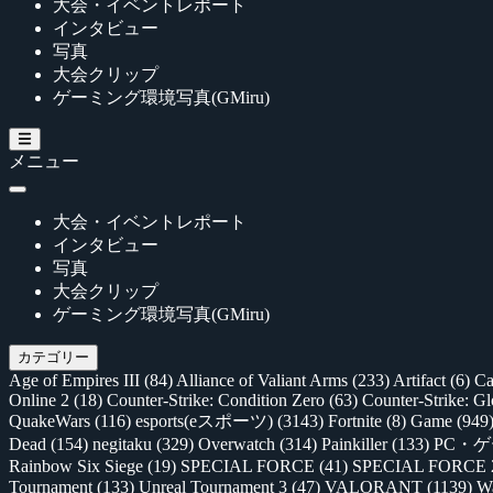
大会・イベントレポート
インタビュー
写真
大会クリップ
ゲーミング環境写真(GMiru)
メニュー
大会・イベントレポート
インタビュー
写真
大会クリップ
ゲーミング環境写真(GMiru)
カテゴリー
Age of Empires III
(84)
Alliance of Valiant Arms
(233)
Artifact
(6)
Ca
Online 2
(18)
Counter-Strike: Condition Zero
(63)
Counter-Strike: G
QuakeWars
(116)
esports(eスポーツ)
(3143)
Fortnite
(8)
Game
(949
Dead
(154)
negitaku
(329)
Overwatch
(314)
Painkiller
(133)
PC・
Rainbow Six Siege
(19)
SPECIAL FORCE
(41)
SPECIAL FORCE
Tournament
(133)
Unreal Tournament 3
(47)
VALORANT
(1139)
Wa