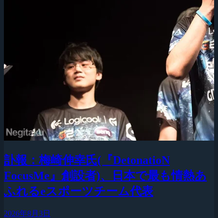
訃報：梅崎伸幸氏(『DetonatioN
FocusMe』創設者)、日本で最も情熱あ
ふれるeスポーツチーム代表
2026年8月3日