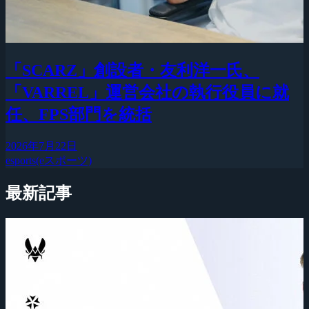
「SCARZ」創設者・友利洋一氏、
「VARREL」運営会社の執行役員に就
任、FPS部門を統括
2026年7月22日
esports(eスポーツ)
最新記事