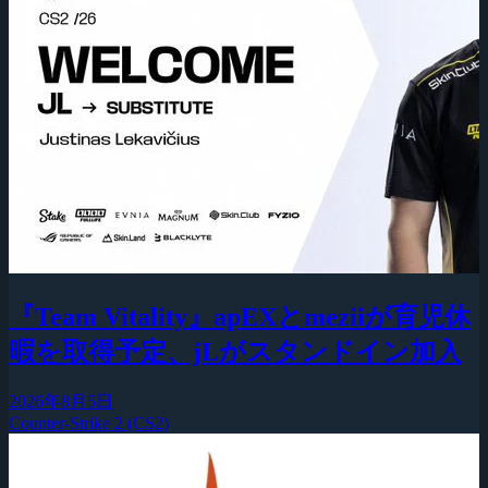
『Team Vitality』apEXとmeziiが育児休
暇を取得予定、jLがスタンドイン加入
2026年8月5日
Counter-Strike 2 (CS2)