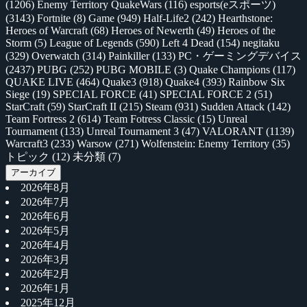
(1206)
Enemy Territory QuakeWars
(116)
esports(eスポーツ)
(3143)
Fortnite
(8)
Game
(949)
Half-Life2
(242)
Hearthstone:
Heroes of Warcraft
(68)
Heroes of Newerth
(49)
Heroes of the
Storm
(5)
League of Legends
(590)
Left 4 Dead
(154)
negitaku
(329)
Overwatch
(314)
Painkiller
(133)
PC・ゲーミングデバイス
(2437)
PUBG
(252)
PUBG MOBILE
(3)
Quake Champions
(117)
QUAKE LIVE
(464)
Quake3
(918)
Quake4
(393)
Rainbow Six
Siege
(19)
SPECIAL FORCE
(41)
SPECIAL FORCE 2
(51)
StarCraft
(59)
StarCraft II
(215)
Steam
(931)
Sudden Attack
(142)
Team Fortress 2
(614)
Team Fotress Classic
(15)
Unreal
Tournament
(133)
Unreal Tournament 3
(47)
VALORANT
(1139)
Warcraft3
(233)
Warsow
(271)
Wolfenstein: Enemy Territory
(35)
トピック
(12)
未分類
(7)
アーカイブ
2026年8月
2026年7月
2026年6月
2026年5月
2026年4月
2026年3月
2026年2月
2026年1月
2025年12月