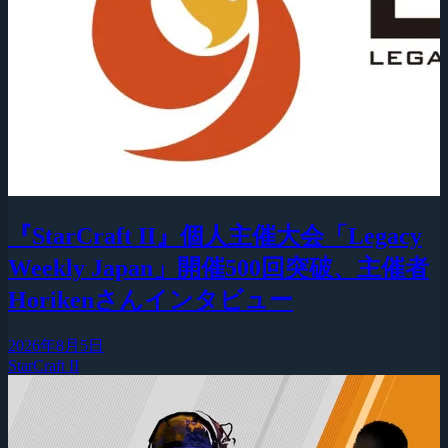
『StarCraft II』個人主催大会「Legacy
Weekly Japan」開催500回突破、主催者
Horikenさんインタビュー
2026年8月5日
StarCraft II