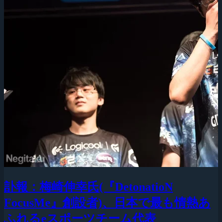
訃報：梅崎伸幸氏(『DetonatioN
FocusMe』創設者)、日本で最も情熱あ
ふれるeスポーツチーム代表