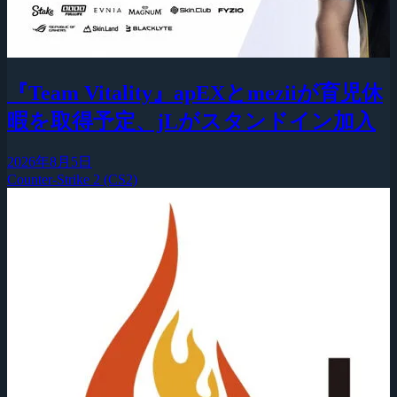
『Team Vitality』apEXとmeziiが育児休
暇を取得予定、jLがスタンドイン加入
2026年8月5日
Counter-Strike 2 (CS2)