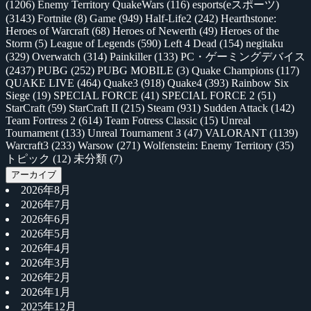
(1206)
Enemy Territory QuakeWars
(116)
esports(eスポーツ)
(3143)
Fortnite
(8)
Game
(949)
Half-Life2
(242)
Hearthstone:
Heroes of Warcraft
(68)
Heroes of Newerth
(49)
Heroes of the
Storm
(5)
League of Legends
(590)
Left 4 Dead
(154)
negitaku
(329)
Overwatch
(314)
Painkiller
(133)
PC・ゲーミングデバイス
(2437)
PUBG
(252)
PUBG MOBILE
(3)
Quake Champions
(117)
QUAKE LIVE
(464)
Quake3
(918)
Quake4
(393)
Rainbow Six
Siege
(19)
SPECIAL FORCE
(41)
SPECIAL FORCE 2
(51)
StarCraft
(59)
StarCraft II
(215)
Steam
(931)
Sudden Attack
(142)
Team Fortress 2
(614)
Team Fotress Classic
(15)
Unreal
Tournament
(133)
Unreal Tournament 3
(47)
VALORANT
(1139)
Warcraft3
(233)
Warsow
(271)
Wolfenstein: Enemy Territory
(35)
トピック
(12)
未分類
(7)
アーカイブ
2026年8月
2026年7月
2026年6月
2026年5月
2026年4月
2026年3月
2026年2月
2026年1月
2025年12月