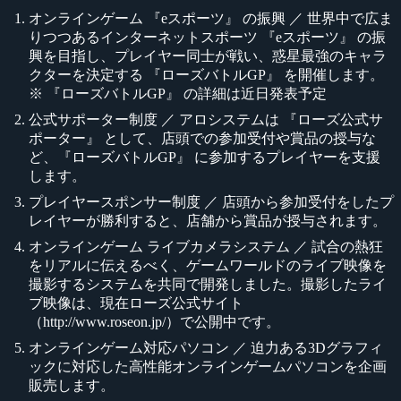
オンラインゲーム 『eスポーツ』 の振興 ／ 世界中で広ま
りつつあるインターネットスポーツ 『eスポーツ』 の振
興を目指し、プレイヤー同士が戦い、惑星最強のキャラ
クターを決定する 『ローズバトルGP』 を開催します。
※ 『ローズバトルGP』 の詳細は近日発表予定
公式サポーター制度 ／ アロシステムは 『ローズ公式サ
ポーター』 として、店頭での参加受付や賞品の授与な
ど、『ローズバトルGP』 に参加するプレイヤーを支援
します。
プレイヤースポンサー制度 ／ 店頭から参加受付をしたプ
レイヤーが勝利すると、店舗から賞品が授与されます。
オンラインゲーム ライブカメラシステム ／ 試合の熱狂
をリアルに伝えるべく、ゲームワールドのライブ映像を
撮影するシステムを共同で開発しました。撮影したライ
ブ映像は、現在ローズ公式サイト
（http://www.roseon.jp/）で公開中です。
オンラインゲーム対応パソコン ／ 迫力ある3Dグラフィ
ックに対応した高性能オンラインゲームパソコンを企画
販売します。