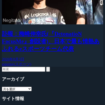
訃報：梅崎伸幸氏(『DetonatioN
FocusMe』創設者)、日本で最も情熱あ
ふれるeスポーツチーム代表
2026年8月3日
esports(eスポーツ)
アーカイブ
サイト情報