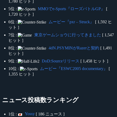
1,780 ヒット ]
5位 :
MMOでe-Sports『ローズバトルGP』
[
1,720 ヒット ]
6位 :
ムービー『pxr – Struck』
[ 1,592 ヒ
ット ]
7位 :
東京ゲームショウに行ってきました
[ 1,547
ヒット ]
8位 :
4dN.PSYMINがRazerと契約
[ 1,491
ヒット ]
9位 :
DoD:Sourceリリース
[ 1,458 ヒット ]
10位 :
ムービー『ESWC2005 documentary』
[
1,355 ヒット ]
ニュース投稿数ランキング
Yossy
1位 :
[ 186 ニュース ]