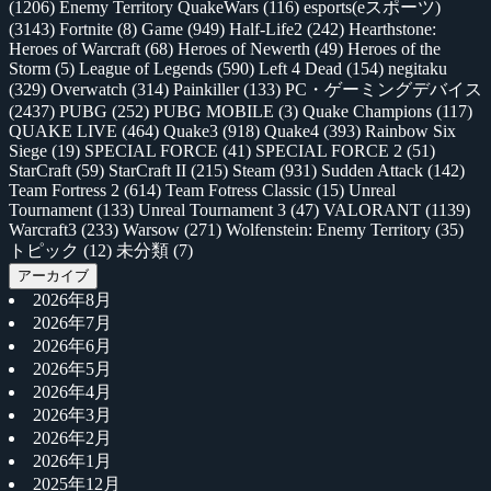
(1206)
Enemy Territory QuakeWars
(116)
esports(eスポーツ)
(3143)
Fortnite
(8)
Game
(949)
Half-Life2
(242)
Hearthstone:
Heroes of Warcraft
(68)
Heroes of Newerth
(49)
Heroes of the
Storm
(5)
League of Legends
(590)
Left 4 Dead
(154)
negitaku
(329)
Overwatch
(314)
Painkiller
(133)
PC・ゲーミングデバイス
(2437)
PUBG
(252)
PUBG MOBILE
(3)
Quake Champions
(117)
QUAKE LIVE
(464)
Quake3
(918)
Quake4
(393)
Rainbow Six
Siege
(19)
SPECIAL FORCE
(41)
SPECIAL FORCE 2
(51)
StarCraft
(59)
StarCraft II
(215)
Steam
(931)
Sudden Attack
(142)
Team Fortress 2
(614)
Team Fotress Classic
(15)
Unreal
Tournament
(133)
Unreal Tournament 3
(47)
VALORANT
(1139)
Warcraft3
(233)
Warsow
(271)
Wolfenstein: Enemy Territory
(35)
トピック
(12)
未分類
(7)
アーカイブ
2026年8月
2026年7月
2026年6月
2026年5月
2026年4月
2026年3月
2026年2月
2026年1月
2025年12月