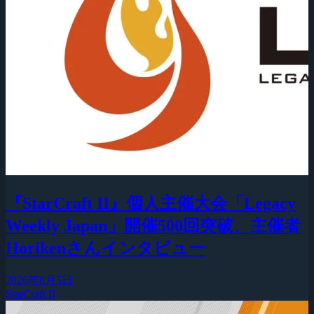
『StarCraft II』個人主催大会「Legacy
Weekly Japan」開催500回突破、主催者
Horikenさんインタビュー
2026年8月5日
StarCraft II