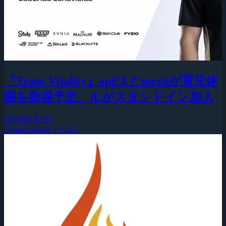
『Team Vitality』apEXとmeziiが育児休
暇を取得予定、jLがスタンドイン加入
2026年8月5日
Counter-Strike 2 (CS2)