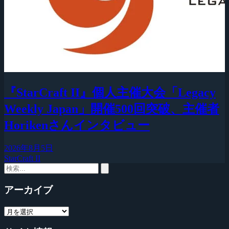
『StarCraft II』個人主催大会「Legacy
Weekly Japan」開催500回突破、主催者
Horikenさんインタビュー
2026年8月5日
StarCraft II
アーカイブ