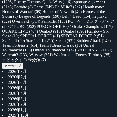
(1206)
Enemy Territory QuakeWars
(116)
esports(eスポーツ)
(3143)
Fortnite
(8)
Game
(949)
Half-Life2
(242)
Hearthstone:
Heroes of Warcraft
(68)
Heroes of Newerth
(49)
Heroes of the
Storm
(5)
League of Legends
(590)
Left 4 Dead
(154)
negitaku
(329)
Overwatch
(314)
Painkiller
(133)
PC・ゲーミングデバイス
(2437)
PUBG
(252)
PUBG MOBILE
(3)
Quake Champions
(117)
QUAKE LIVE
(464)
Quake3
(918)
Quake4
(393)
Rainbow Six
Siege
(19)
SPECIAL FORCE
(41)
SPECIAL FORCE 2
(51)
StarCraft
(59)
StarCraft II
(215)
Steam
(931)
Sudden Attack
(142)
Team Fortress 2
(614)
Team Fotress Classic
(15)
Unreal
Tournament
(133)
Unreal Tournament 3
(47)
VALORANT
(1139)
Warcraft3
(233)
Warsow
(271)
Wolfenstein: Enemy Territory
(35)
トピック
(12)
未分類
(7)
アーカイブ
2026年8月
2026年7月
2026年6月
2026年5月
2026年4月
2026年3月
2026年2月
2026年1月
2025年12月