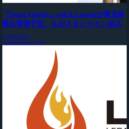
『Team Vitality』apEXとmeziiが育児休
暇を取得予定、jLがスタンドイン加入
2026年8月5日
Counter-Strike 2 (CS2)