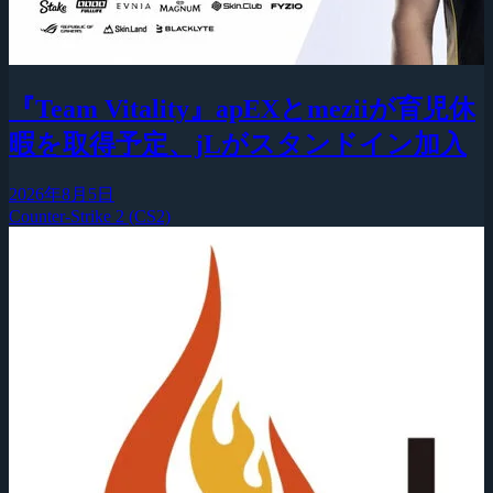
『Team Vitality』apEXとmeziiが育児休
暇を取得予定、jLがスタンドイン加入
2026年8月5日
Counter-Strike 2 (CS2)