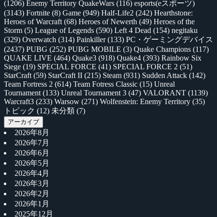
(1206)
Enemy Territory QuakeWars
(116)
esports(eスポーツ)
(3143)
Fortnite
(8)
Game
(949)
Half-Life2
(242)
Hearthstone:
Heroes of Warcraft
(68)
Heroes of Newerth
(49)
Heroes of the
Storm
(5)
League of Legends
(590)
Left 4 Dead
(154)
negitaku
(329)
Overwatch
(314)
Painkiller
(133)
PC・ゲーミングデバイス
(2437)
PUBG
(252)
PUBG MOBILE
(3)
Quake Champions
(117)
QUAKE LIVE
(464)
Quake3
(918)
Quake4
(393)
Rainbow Six
Siege
(19)
SPECIAL FORCE
(41)
SPECIAL FORCE 2
(51)
StarCraft
(59)
StarCraft II
(215)
Steam
(931)
Sudden Attack
(142)
Team Fortress 2
(614)
Team Fotress Classic
(15)
Unreal
Tournament
(133)
Unreal Tournament 3
(47)
VALORANT
(1139)
Warcraft3
(233)
Warsow
(271)
Wolfenstein: Enemy Territory
(35)
トピック
(12)
未分類
(7)
アーカイブ
2026年8月
2026年7月
2026年6月
2026年5月
2026年4月
2026年3月
2026年2月
2026年1月
2025年12月