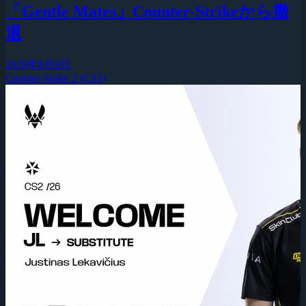
「Gentle Mates」Counter-Strikeから撤
退
2026年8月8日
Counter-Strike 2 (CS2)