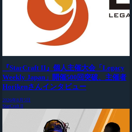
『StarCraft II』個人主催大会「Legacy
Weekly Japan」開催500回突破、主催者
Horikenさんインタビュー
2026年8月5日
StarCraft II