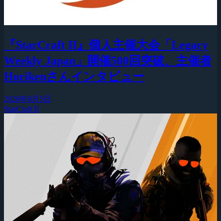
『StarCraft II』個人主催大会「Legacy
Weekly Japan」開催500回突破、主催者
Horikenさんインタビュー
2026年8月5日
StarCraft II