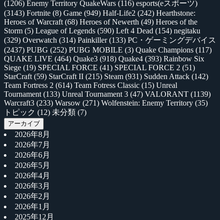
(1206)
Enemy Territory QuakeWars
(116)
esports(eスポーツ)
(3143)
Fortnite
(8)
Game
(949)
Half-Life2
(242)
Hearthstone:
Heroes of Warcraft
(68)
Heroes of Newerth
(49)
Heroes of the
Storm
(5)
League of Legends
(590)
Left 4 Dead
(154)
negitaku
(329)
Overwatch
(314)
Painkiller
(133)
PC・ゲーミングデバイス
(2437)
PUBG
(252)
PUBG MOBILE
(3)
Quake Champions
(117)
QUAKE LIVE
(464)
Quake3
(918)
Quake4
(393)
Rainbow Six
Siege
(19)
SPECIAL FORCE
(41)
SPECIAL FORCE 2
(51)
StarCraft
(59)
StarCraft II
(215)
Steam
(931)
Sudden Attack
(142)
Team Fortress 2
(614)
Team Fotress Classic
(15)
Unreal
Tournament
(133)
Unreal Tournament 3
(47)
VALORANT
(1139)
Warcraft3
(233)
Warsow
(271)
Wolfenstein: Enemy Territory
(35)
トピック
(12)
未分類
(7)
アーカイブ
2026年8月
2026年7月
2026年6月
2026年5月
2026年4月
2026年3月
2026年2月
2026年1月
2025年12月