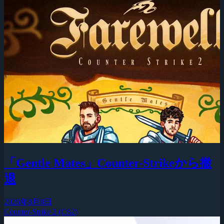
「Gentle Mates」Counter-Strikeから撤
退
2026年8月8日
Counter-Strike 2 (CS2)