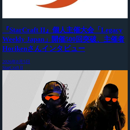
『StarCraft II』個人主催大会「Legacy
Weekly Japan」開催500回突破、主催者
Horikenさんインタビュー
2026年8月5日
StarCraft II