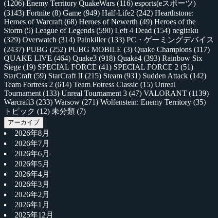
(1206)
Enemy Territory QuakeWars
(116)
esports(eスポーツ)
(3143)
Fortnite
(8)
Game
(949)
Half-Life2
(242)
Hearthstone:
Heroes of Warcraft
(68)
Heroes of Newerth
(49)
Heroes of the
Storm
(5)
League of Legends
(590)
Left 4 Dead
(154)
negitaku
(329)
Overwatch
(314)
Painkiller
(133)
PC・ゲーミングデバイス
(2437)
PUBG
(252)
PUBG MOBILE
(3)
Quake Champions
(117)
QUAKE LIVE
(464)
Quake3
(918)
Quake4
(393)
Rainbow Six
Siege
(19)
SPECIAL FORCE
(41)
SPECIAL FORCE 2
(51)
StarCraft
(59)
StarCraft II
(215)
Steam
(931)
Sudden Attack
(142)
Team Fortress 2
(614)
Team Fotress Classic
(15)
Unreal
Tournament
(133)
Unreal Tournament 3
(47)
VALORANT
(1139)
Warcraft3
(233)
Warsow
(271)
Wolfenstein: Enemy Territory
(35)
トピック
(12)
未分類
(7)
アーカイブ
2026年8月
2026年7月
2026年6月
2026年5月
2026年4月
2026年3月
2026年2月
2026年1月
2025年12月