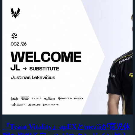
『Team Vitality』apEXとmeziiが育児休