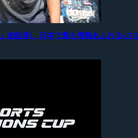
ocusMe』創設者)、日本で最も情熱あふれる