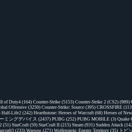
ll of Duty4
(164)
Counter-Strike
(5153)
Counter-Strike 2 (CS2)
(989)
lobal Offensive
(3250)
Counter-Strike: Source
(395)
CROSSFIRE
(113
)
Half-Life2
(242)
Hearthstone: Heroes of Warcraft
(68)
Heroes of New
ゲーミングデバイス
(2437)
PUBG
(252)
PUBG MOBILE
(3)
Quake 
 2
(51)
StarCraft
(59)
StarCraft II
(215)
Steam
(931)
Sudden Attack
(14
rcraft3
(233)
Warsow
(271)
Wolfenstein: Enemy Territory
(35)
トピ