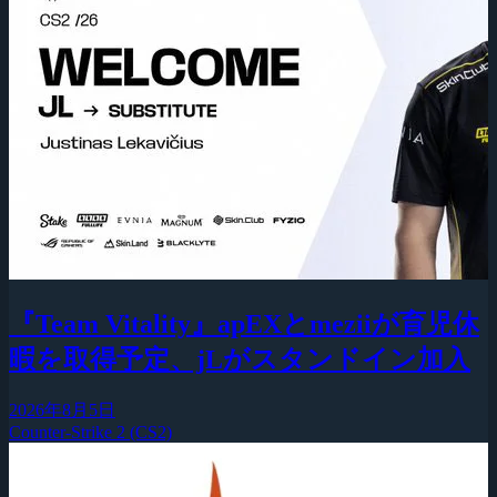
『Team Vitality』apEXとmeziiが育児休
暇を取得予定、jLがスタンドイン加入
2026年8月5日
Counter-Strike 2 (CS2)