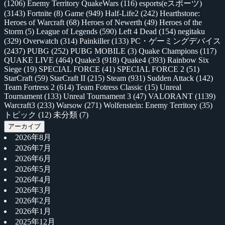
(1206)
Enemy Territory QuakeWars
(116)
esports(eスポーツ)
(3143)
Fortnite
(8)
Game
(949)
Half-Life2
(242)
Hearthstone:
Heroes of Warcraft
(68)
Heroes of Newerth
(49)
Heroes of the
Storm
(5)
League of Legends
(590)
Left 4 Dead
(154)
negitaku
(329)
Overwatch
(314)
Painkiller
(133)
PC・ゲーミングデバイス
(2437)
PUBG
(252)
PUBG MOBILE
(3)
Quake Champions
(117)
QUAKE LIVE
(464)
Quake3
(918)
Quake4
(393)
Rainbow Six
Siege
(19)
SPECIAL FORCE
(41)
SPECIAL FORCE 2
(51)
StarCraft
(59)
StarCraft II
(215)
Steam
(931)
Sudden Attack
(142)
Team Fortress 2
(614)
Team Fotress Classic
(15)
Unreal
Tournament
(133)
Unreal Tournament 3
(47)
VALORANT
(1139)
Warcraft3
(233)
Warsow
(271)
Wolfenstein: Enemy Territory
(35)
トピック
(12)
未分類
(7)
アーカイブ
2026年8月
2026年7月
2026年6月
2026年5月
2026年4月
2026年3月
2026年2月
2026年1月
2025年12月