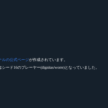
ナルの公式ページ
が作成されています。
ド16のプレーヤー(dignitas/worre)となっていました。