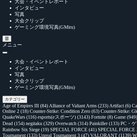
大会・イベントレポート
インタビュー
写真
大会クリップ
ゲーミング環境写真(GMiru)
メニュー
大会・イベントレポート
インタビュー
写真
大会クリップ
ゲーミング環境写真(GMiru)
カテゴリー
Age of Empires III
(84)
Alliance of Valiant Arms
(233)
Artifact
(6)
Ca
Online 2
(18)
Counter-Strike: Condition Zero
(63)
Counter-Strike: G
QuakeWars
(116)
esports(eスポーツ)
(3143)
Fortnite
(8)
Game
(949
Dead
(154)
negitaku
(329)
Overwatch
(314)
Painkiller
(133)
PC・
Rainbow Six Siege
(19)
SPECIAL FORCE
(41)
SPECIAL FORCE
Tournament
(133)
Unreal Tournament 3
(47)
VALORANT
(1139)
Wa