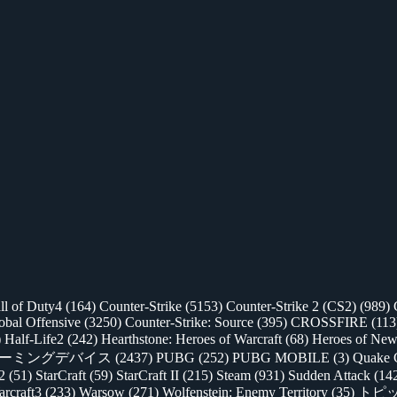
ll of Duty4
(164)
Counter-Strike
(5153)
Counter-Strike 2 (CS2)
(989)
lobal Offensive
(3250)
Counter-Strike: Source
(395)
CROSSFIRE
(113
)
Half-Life2
(242)
Hearthstone: Heroes of Warcraft
(68)
Heroes of New
ゲーミングデバイス
(2437)
PUBG
(252)
PUBG MOBILE
(3)
Quake 
 2
(51)
StarCraft
(59)
StarCraft II
(215)
Steam
(931)
Sudden Attack
(14
rcraft3
(233)
Warsow
(271)
Wolfenstein: Enemy Territory
(35)
トピ