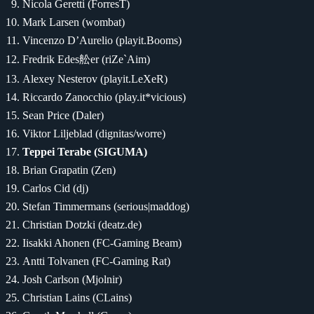
Nicola Geretti (ForresT)
Mark Larsen (wombat)
Vincenzo D’Aurelio (playit.Booms)
Fredrik Edes舩er (riZe`Aim)
Alexey Nesterov (playit.LeXeR)
Riccardo Zanocchio (play.it*vicious)
Sean Price (Daler)
Viktor Liljeblad (dignitas/worre)
Teppei Terabe (SIGUMA)
Brian Grapatin (Zen)
Carlos Cid (dj)
Stefan Timmermans (serious|maddog)
Christian Dotzki (deatz.de)
Iisakki Ahonen (FC-Gaming Beam)
Antti Tolvanen (FC-Gaming Rat)
Josh Carlson (Mjolnir)
Christian Lains (CLains)