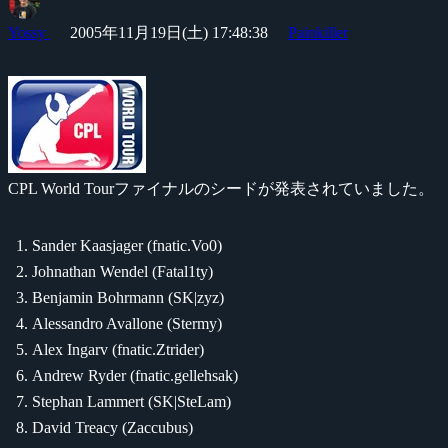
Yossy
2005年11月19日(土) 17:48:38
Painkiller
CPL World Tourファイナルのシードが発表されていました。
Sander Kaasjager (fnatic.Vo0)
Johnathan Wendel (Fatal1ty)
Benjamin Bohrmann (SK|zyz)
Alessandro Avallone (Stermy)
Alex Ingarv (fnatic.Ztrider)
Andrew Ryder (fnatic.gellehsak)
Stephan Lammert (SK|SteLam)
David Treacy (Zaccubus)