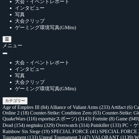
大会・イベントレポート
インタビュー
写真
大会クリップ
ゲーミング環境写真(GMiru)
メニュー
大会・イベントレポート
インタビュー
写真
大会クリップ
ゲーミング環境写真(GMiru)
カテゴリー
Age of Empires III
(84)
Alliance of Valiant Arms
(233)
Artifact
(6)
Ca
Online 2
(18)
Counter-Strike: Condition Zero
(63)
Counter-Strike: G
QuakeWars
(116)
esports(eスポーツ)
(3143)
Fortnite
(8)
Game
(949
Dead
(154)
negitaku
(329)
Overwatch
(314)
Painkiller
(133)
PC・
Rainbow Six Siege
(19)
SPECIAL FORCE
(41)
SPECIAL FORCE
Tournament
(133)
Unreal Tournament 3
(47)
VALORANT
(1139)
Wa