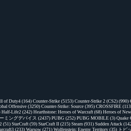
ll of Duty4
(164)
Counter-Strike
(5153)
Counter-Strike 2 (CS2)
(990)
lobal Offensive
(3250)
Counter-Strike: Source
(395)
CROSSFIRE
(113
)
Half-Life2
(242)
Hearthstone: Heroes of Warcraft
(68)
Heroes of New
ゲーミングデバイス
(2437)
PUBG
(252)
PUBG MOBILE
(3)
Quake 
 2
(51)
StarCraft
(59)
StarCraft II
(215)
Steam
(931)
Sudden Attack
(14
rcraft3
(233)
Warsow
(271)
Wolfenstein: Enemy Territory
(35)
トピ