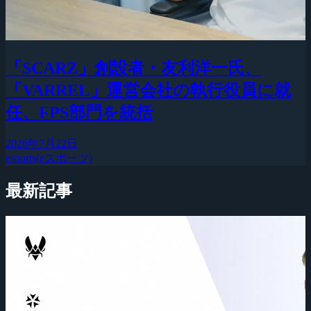
「SCARZ」創設者・友利洋一氏、
「VARREL」運営会社の執行役員に就
任、FPS部門を統括
2026年7月22日
esports(eスポーツ)
最新記事