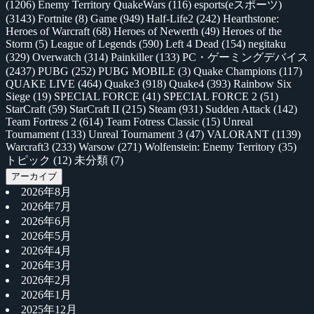
(1206)
Enemy Territory QuakeWars
(116)
esports(eスポーツ)
(3143)
Fortnite
(8)
Game
(949)
Half-Life2
(242)
Hearthstone:
Heroes of Warcraft
(68)
Heroes of Newerth
(49)
Heroes of the
Storm
(5)
League of Legends
(590)
Left 4 Dead
(154)
negitaku
(329)
Overwatch
(314)
Painkiller
(133)
PC・ゲーミングデバイス
(2437)
PUBG
(252)
PUBG MOBILE
(3)
Quake Champions
(117)
QUAKE LIVE
(464)
Quake3
(918)
Quake4
(393)
Rainbow Six
Siege
(19)
SPECIAL FORCE
(41)
SPECIAL FORCE 2
(51)
StarCraft
(59)
StarCraft II
(215)
Steam
(931)
Sudden Attack
(142)
Team Fortress 2
(614)
Team Fotress Classic
(15)
Unreal
Tournament
(133)
Unreal Tournament 3
(47)
VALORANT
(1139)
Warcraft3
(233)
Warsow
(271)
Wolfenstein: Enemy Territory
(35)
トピック
(12)
未分類
(7)
アーカイブ
2026年8月
2026年7月
2026年6月
2026年5月
2026年4月
2026年3月
2026年2月
2026年1月
2025年12月