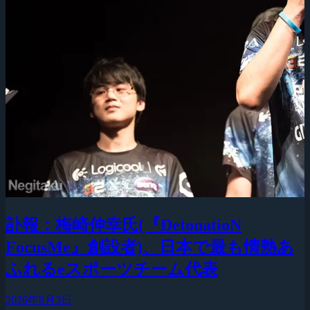
訃報：梅崎伸幸氏(『DetonatioN
FocusMe』創設者)、日本で最も情熱あ
ふれるeスポーツチーム代表
2026年8月3日