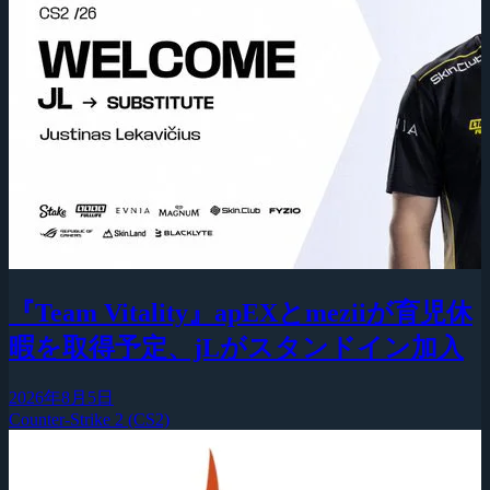
『Team Vitality』apEXとmeziiが育児休
暇を取得予定、jLがスタンドイン加入
2026年8月5日
Counter-Strike 2 (CS2)