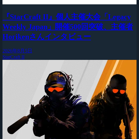
『StarCraft II』個人主催大会「Legacy
Weekly Japan」開催500回突破、主催者
Horikenさんインタビュー
2026年8月5日
StarCraft II