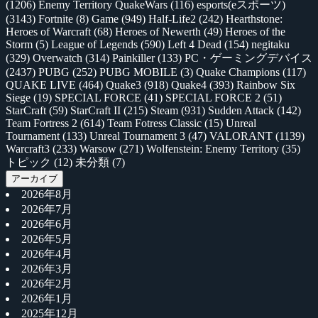
(1206)
Enemy Territory QuakeWars
(116)
esports(eスポーツ)
(3143)
Fortnite
(8)
Game
(949)
Half-Life2
(242)
Hearthstone:
Heroes of Warcraft
(68)
Heroes of Newerth
(49)
Heroes of the
Storm
(5)
League of Legends
(590)
Left 4 Dead
(154)
negitaku
(329)
Overwatch
(314)
Painkiller
(133)
PC・ゲーミングデバイス
(2437)
PUBG
(252)
PUBG MOBILE
(3)
Quake Champions
(117)
QUAKE LIVE
(464)
Quake3
(918)
Quake4
(393)
Rainbow Six
Siege
(19)
SPECIAL FORCE
(41)
SPECIAL FORCE 2
(51)
StarCraft
(59)
StarCraft II
(215)
Steam
(931)
Sudden Attack
(142)
Team Fortress 2
(614)
Team Fotress Classic
(15)
Unreal
Tournament
(133)
Unreal Tournament 3
(47)
VALORANT
(1139)
Warcraft3
(233)
Warsow
(271)
Wolfenstein: Enemy Territory
(35)
トピック
(12)
未分類
(7)
アーカイブ
2026年8月
2026年7月
2026年6月
2026年5月
2026年4月
2026年3月
2026年2月
2026年1月
2025年12月