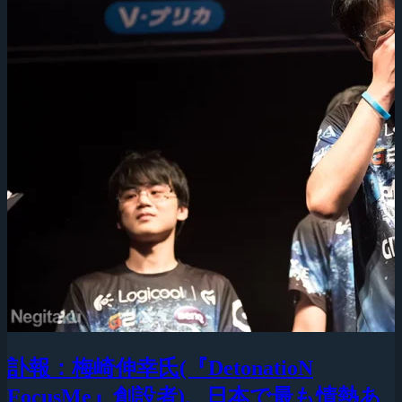
訃報：梅崎伸幸氏(『DetonatioN
FocusMe』創設者)、日本で最も情熱あ