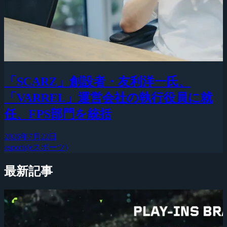
「SCARZ」創設者・友利洋一氏、
「VARREL」運営会社の執行役員に就
任、FPS部門を統括
2026年7月22日
esports(eスポーツ)
最新記事