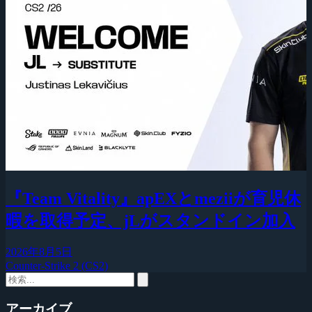
『Team Vitality』apEXとmeziiが育児休
暇を取得予定、jLがスタンドイン加入
2026年8月5日
Counter-Strike 2 (CS2)
アーカイブ