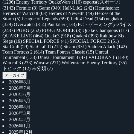
(1206)
Enemy Territory QuakeWars
(116)
esports(eスポーツ)
(3143)
Fortnite
(8)
Game
(949)
Half-Life2
(242)
Hearthstone:
Heroes of Warcraft
(68)
Heroes of Newerth
(49)
Heroes of the
Storm
(5)
League of Legends
(590)
Left 4 Dead
(154)
negitaku
(329)
Overwatch
(314)
Painkiller
(133)
PC・ゲーミングデバイス
(2437)
PUBG
(252)
PUBG MOBILE
(3)
Quake Champions
(117)
QUAKE LIVE
(464)
Quake3
(918)
Quake4
(393)
Rainbow Six
Siege
(19)
SPECIAL FORCE
(41)
SPECIAL FORCE 2
(51)
StarCraft
(59)
StarCraft II
(215)
Steam
(931)
Sudden Attack
(142)
Team Fortress 2
(614)
Team Fotress Classic
(15)
Unreal
Tournament
(133)
Unreal Tournament 3
(47)
VALORANT
(1140)
Warcraft3
(233)
Warsow
(271)
Wolfenstein: Enemy Territory
(35)
トピック
(12)
未分類
(7)
アーカイブ
2026年8月
2026年7月
2026年6月
2026年5月
2026年4月
2026年3月
2026年2月
2026年1月
2025年12月