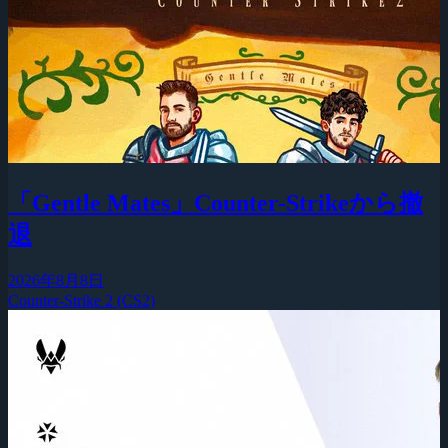
「Gentle Mates」Counter-Strikeから撤
退
2026年8月8日
Counter-Strike 2 (CS2)