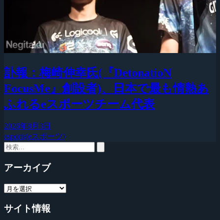
訃報：梅崎伸幸氏(『DetonatioN
FocusMe』創設者)、日本で最も情熱あ
ふれるeスポーツチーム代表
2026年8月3日
esports(eスポーツ)
アーカイブ
サイト情報