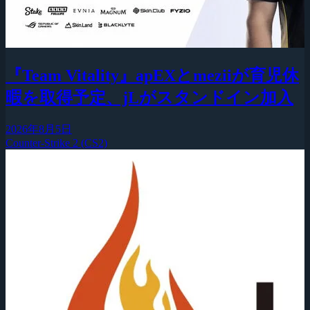
『Team Vitality』apEXとmeziiが育児休
暇を取得予定、jLがスタンドイン加入
2026年8月5日
Counter-Strike 2 (CS2)