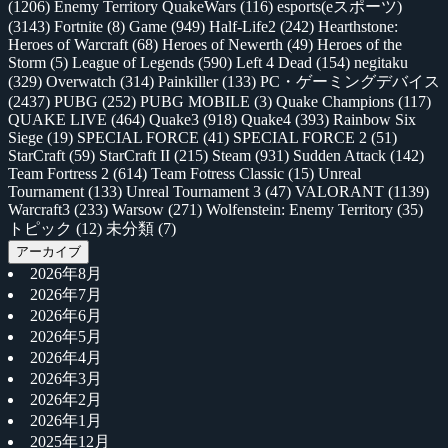
(1206)
Enemy Territory QuakeWars
(116)
esports(eスポーツ)
(3143)
Fortnite
(8)
Game
(949)
Half-Life2
(242)
Hearthstone:
Heroes of Warcraft
(68)
Heroes of Newerth
(49)
Heroes of the
Storm
(5)
League of Legends
(590)
Left 4 Dead
(154)
negitaku
(329)
Overwatch
(314)
Painkiller
(133)
PC・ゲーミングデバイス
(2437)
PUBG
(252)
PUBG MOBILE
(3)
Quake Champions
(117)
QUAKE LIVE
(464)
Quake3
(918)
Quake4
(393)
Rainbow Six
Siege
(19)
SPECIAL FORCE
(41)
SPECIAL FORCE 2
(51)
StarCraft
(59)
StarCraft II
(215)
Steam
(931)
Sudden Attack
(142)
Team Fortress 2
(614)
Team Fotress Classic
(15)
Unreal
Tournament
(133)
Unreal Tournament 3
(47)
VALORANT
(1139)
Warcraft3
(233)
Warsow
(271)
Wolfenstein: Enemy Territory
(35)
トピック
(12)
未分類
(7)
アーカイブ
2026年8月
2026年7月
2026年6月
2026年5月
2026年4月
2026年3月
2026年2月
2026年1月
2025年12月