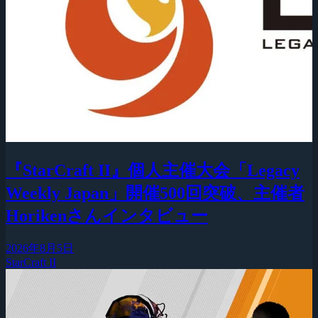
『StarCraft II』個人主催大会「Legacy
Weekly Japan」開催500回突破、主催者
Horikenさんインタビュー
2026年8月5日
StarCraft II