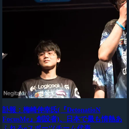
訃報：梅崎伸幸氏(『DetonatioN
FocusMe』創設者)、日本で最も情熱あ
ふれるeスポーツチーム代表