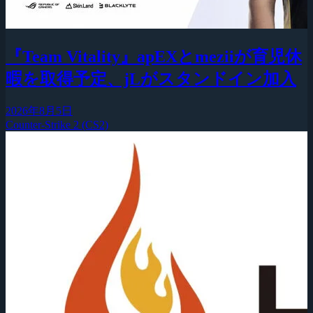
『Team Vitality』apEXとmeziiが育児休
暇を取得予定、jLがスタンドイン加入
2026年8月5日
Counter-Strike 2 (CS2)