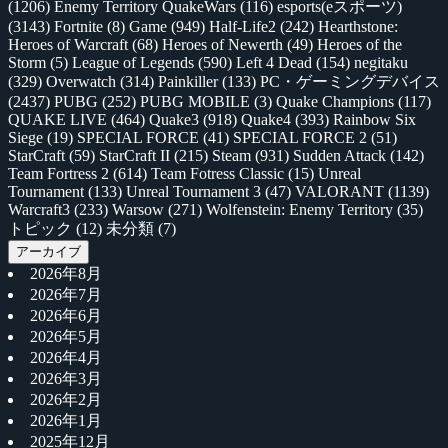
(1206)
Enemy Territory QuakeWars
(116)
esports(eスポーツ)
(3143)
Fortnite
(8)
Game
(949)
Half-Life2
(242)
Hearthstone:
Heroes of Warcraft
(68)
Heroes of Newerth
(49)
Heroes of the
Storm
(5)
League of Legends
(590)
Left 4 Dead
(154)
negitaku
(329)
Overwatch
(314)
Painkiller
(133)
PC・ゲーミングデバイス
(2437)
PUBG
(252)
PUBG MOBILE
(3)
Quake Champions
(117)
QUAKE LIVE
(464)
Quake3
(918)
Quake4
(393)
Rainbow Six
Siege
(19)
SPECIAL FORCE
(41)
SPECIAL FORCE 2
(51)
StarCraft
(59)
StarCraft II
(215)
Steam
(931)
Sudden Attack
(142)
Team Fortress 2
(614)
Team Fotress Classic
(15)
Unreal
Tournament
(133)
Unreal Tournament 3
(47)
VALORANT
(1139)
Warcraft3
(233)
Warsow
(271)
Wolfenstein: Enemy Territory
(35)
トピック
(12)
未分類
(7)
アーカイブ
2026年8月
2026年7月
2026年6月
2026年5月
2026年4月
2026年3月
2026年2月
2026年1月
2025年12月