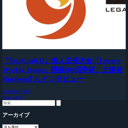
『StarCraft II』個人主催大会「Legacy
Weekly Japan」開催500回突破、主催者
Horikenさんインタビュー
2026年8月5日
StarCraft II
アーカイブ