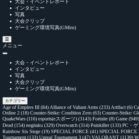
大会・イベントレポート
インタビュー
写真
大会クリップ
ゲーミング環境写真(GMiru)
メニュー
大会・イベントレポート
インタビュー
写真
大会クリップ
ゲーミング環境写真(GMiru)
カテゴリー
Age of Empires III
(84)
Alliance of Valiant Arms
(233)
Artifact
(6)
Ca
Online 2
(18)
Counter-Strike: Condition Zero
(63)
Counter-Strike: G
QuakeWars
(116)
esports(eスポーツ)
(3143)
Fortnite
(8)
Game
(949
Dead
(154)
negitaku
(329)
Overwatch
(314)
Painkiller
(133)
PC・
Rainbow Six Siege
(19)
SPECIAL FORCE
(41)
SPECIAL FORCE
Tournament
(133)
Unreal Tournament 3
(47)
VALORANT
(1139)
Wa