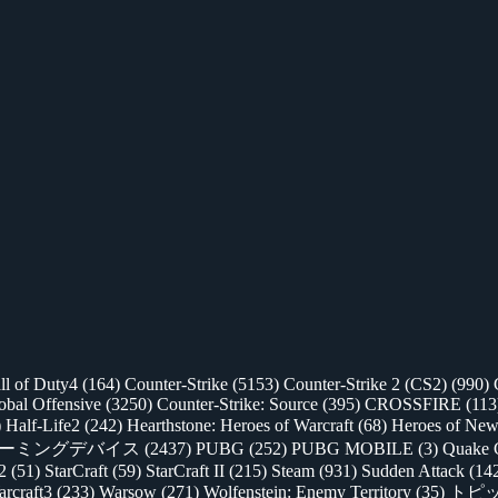
ll of Duty4
(164)
Counter-Strike
(5153)
Counter-Strike 2 (CS2)
(990)
lobal Offensive
(3250)
Counter-Strike: Source
(395)
CROSSFIRE
(113
)
Half-Life2
(242)
Hearthstone: Heroes of Warcraft
(68)
Heroes of New
ゲーミングデバイス
(2437)
PUBG
(252)
PUBG MOBILE
(3)
Quake 
 2
(51)
StarCraft
(59)
StarCraft II
(215)
Steam
(931)
Sudden Attack
(14
rcraft3
(233)
Warsow
(271)
Wolfenstein: Enemy Territory
(35)
トピ