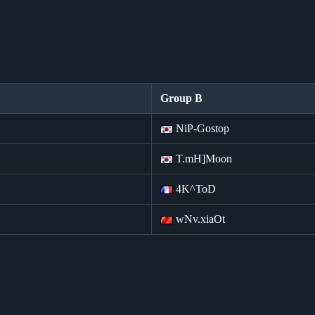
Group B
NiP-Gostop
T.mH]Moon
4K^ToD
wNv.xiaOt
。