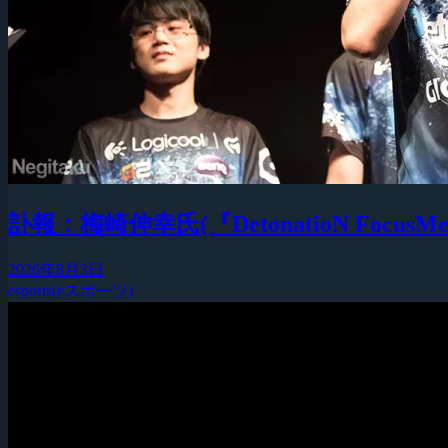
訃報：梅崎伸幸氏(『DetonatioN F
2026年8月3日
esports(eスポーツ)