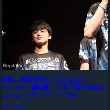
訃報：梅崎伸幸氏(『DetonatioN
FocusMe』創設者)、日本で最も情熱あ
ふれるeスポーツチーム代表
2026年8月3日