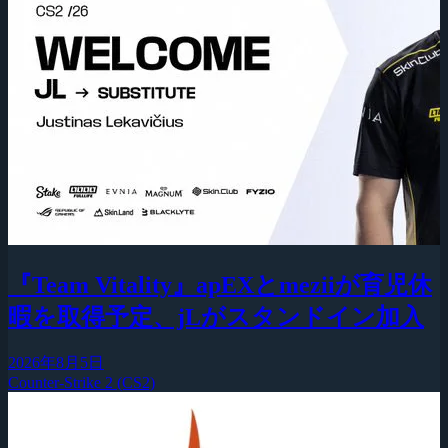
『Team Vitality』apEXとmeziiが育児休
暇を取得予定、jLがスタンドイン加入
2026年8月5日
Counter-Strike 2 (CS2)