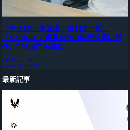
「SCARZ」創設者・友利洋一氏、
「VARREL」運営会社の執行役員に就
任、FPS部門を統括
2026年7月22日
esports(eスポーツ)
最新記事