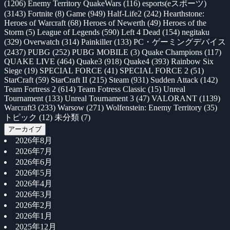
(1206)
Enemy Territory QuakeWars
(116)
esports(eスポーツ)
(3143)
Fortnite
(8)
Game
(949)
Half-Life2
(242)
Hearthstone:
Heroes of Warcraft
(68)
Heroes of Newerth
(49)
Heroes of the
Storm
(5)
League of Legends
(590)
Left 4 Dead
(154)
negitaku
(329)
Overwatch
(314)
Painkiller
(133)
PC・ゲーミングデバイス
(2437)
PUBG
(252)
PUBG MOBILE
(3)
Quake Champions
(117)
QUAKE LIVE
(464)
Quake3
(918)
Quake4
(393)
Rainbow Six
Siege
(19)
SPECIAL FORCE
(41)
SPECIAL FORCE 2
(51)
StarCraft
(59)
StarCraft II
(215)
Steam
(931)
Sudden Attack
(142)
Team Fortress 2
(614)
Team Fotress Classic
(15)
Unreal
Tournament
(133)
Unreal Tournament 3
(47)
VALORANT
(1139)
Warcraft3
(233)
Warsow
(271)
Wolfenstein: Enemy Territory
(35)
トピック
(12)
未分類
(7)
アーカイブ
2026年8月
2026年7月
2026年6月
2026年5月
2026年4月
2026年3月
2026年2月
2026年1月
2025年12月