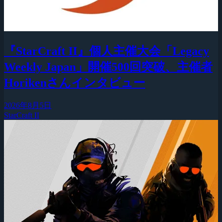
『StarCraft II』個人主催大会「Legacy
Weekly Japan」開催500回突破、主催者
Horikenさんインタビュー
2026年8月5日
StarCraft II