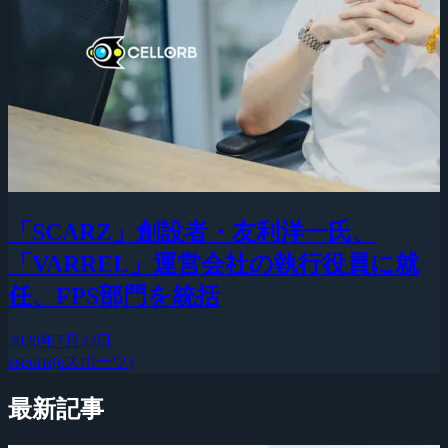
「SCARZ」創設者・友利洋一氏、
「VARREL」運営会社の執行役員に就
任、FPS部門を統括
2026年7月22日
esports(eスポーツ)
最新記事