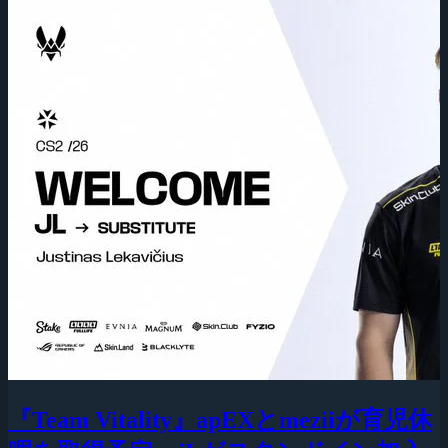
『Team Vitality』apEXとmeziiが育児休