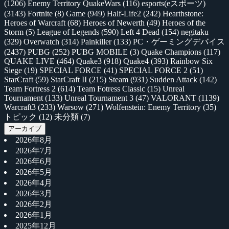
(1206)
Enemy Territory QuakeWars
(116)
esports(eスポーツ)
(3143)
Fortnite
(8)
Game
(949)
Half-Life2
(242)
Hearthstone:
Heroes of Warcraft
(68)
Heroes of Newerth
(49)
Heroes of the
Storm
(5)
League of Legends
(590)
Left 4 Dead
(154)
negitaku
(329)
Overwatch
(314)
Painkiller
(133)
PC・ゲーミングデバイス
(2437)
PUBG
(252)
PUBG MOBILE
(3)
Quake Champions
(117)
QUAKE LIVE
(464)
Quake3
(918)
Quake4
(393)
Rainbow Six
Siege
(19)
SPECIAL FORCE
(41)
SPECIAL FORCE 2
(51)
StarCraft
(59)
StarCraft II
(215)
Steam
(931)
Sudden Attack
(142)
Team Fortress 2
(614)
Team Fotress Classic
(15)
Unreal
Tournament
(133)
Unreal Tournament 3
(47)
VALORANT
(1139)
Warcraft3
(233)
Warsow
(271)
Wolfenstein: Enemy Territory
(35)
トピック
(12)
未分類
(7)
アーカイブ
2026年8月
2026年7月
2026年6月
2026年5月
2026年4月
2026年3月
2026年2月
2026年1月
2025年12月