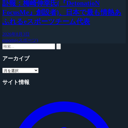
訃報：梅崎伸幸氏(『DetonatioN
FocusMe』創設者)、日本で最も情熱あ
ふれるeスポーツチーム代表
2026年8月3日
esports(eスポーツ)
アーカイブ
サイト情報