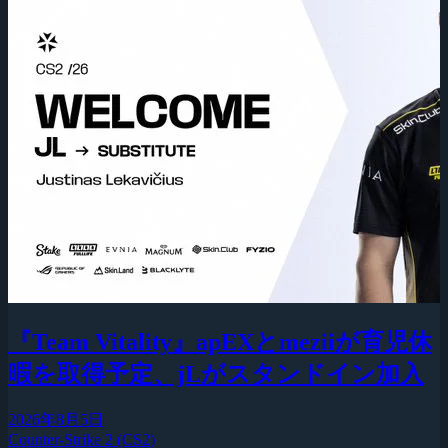
『Team Vitality』apEXとmeziiが育児休
暇を取得予定、jLがスタンドイン加入
2026年8月5日
Counter-Strike 2 (CS2)