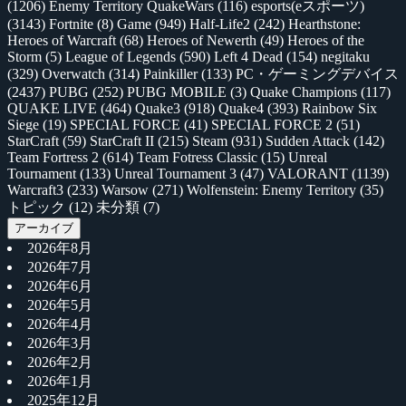
(1206)
Enemy Territory QuakeWars
(116)
esports(eスポーツ)
(3143)
Fortnite
(8)
Game
(949)
Half-Life2
(242)
Hearthstone:
Heroes of Warcraft
(68)
Heroes of Newerth
(49)
Heroes of the
Storm
(5)
League of Legends
(590)
Left 4 Dead
(154)
negitaku
(329)
Overwatch
(314)
Painkiller
(133)
PC・ゲーミングデバイス
(2437)
PUBG
(252)
PUBG MOBILE
(3)
Quake Champions
(117)
QUAKE LIVE
(464)
Quake3
(918)
Quake4
(393)
Rainbow Six
Siege
(19)
SPECIAL FORCE
(41)
SPECIAL FORCE 2
(51)
StarCraft
(59)
StarCraft II
(215)
Steam
(931)
Sudden Attack
(142)
Team Fortress 2
(614)
Team Fotress Classic
(15)
Unreal
Tournament
(133)
Unreal Tournament 3
(47)
VALORANT
(1139)
Warcraft3
(233)
Warsow
(271)
Wolfenstein: Enemy Territory
(35)
トピック
(12)
未分類
(7)
アーカイブ
2026年8月
2026年7月
2026年6月
2026年5月
2026年4月
2026年3月
2026年2月
2026年1月
2025年12月