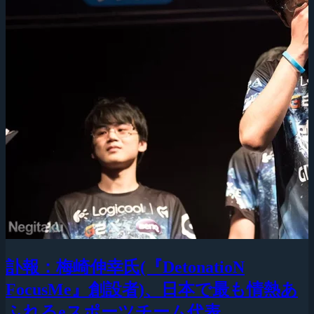
訃報：梅崎伸幸氏(『DetonatioN
FocusMe』創設者)、日本で最も情熱あ
ふれるeスポーツチーム代表