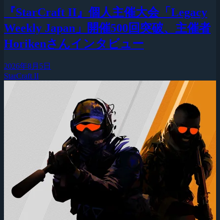
『StarCraft II』個人主催大会「Legacy
Weekly Japan」開催500回突破、主催者
Horikenさんインタビュー
2026年8月5日
StarCraft II