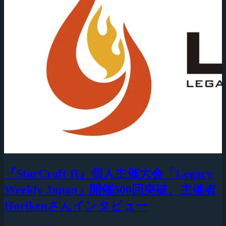
『StarCraft II』個人主催大会「Legacy
Weekly Japan」開催500回突破、主催者
Horikenさんインタビュー