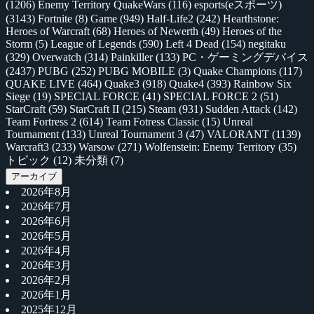
(1206)
Enemy Territory QuakeWars
(116)
esports(eスポーツ)
(3143)
Fortnite
(8)
Game
(949)
Half-Life2
(242)
Hearthstone:
Heroes of Warcraft
(68)
Heroes of Newerth
(49)
Heroes of the
Storm
(5)
League of Legends
(590)
Left 4 Dead
(154)
negitaku
(329)
Overwatch
(314)
Painkiller
(133)
PC・ゲーミングデバイス
(2437)
PUBG
(252)
PUBG MOBILE
(3)
Quake Champions
(117)
QUAKE LIVE
(464)
Quake3
(918)
Quake4
(393)
Rainbow Six
Siege
(19)
SPECIAL FORCE
(41)
SPECIAL FORCE 2
(51)
StarCraft
(59)
StarCraft II
(215)
Steam
(931)
Sudden Attack
(142)
Team Fortress 2
(614)
Team Fotress Classic
(15)
Unreal
Tournament
(133)
Unreal Tournament 3
(47)
VALORANT
(1139)
Warcraft3
(233)
Warsow
(271)
Wolfenstein: Enemy Territory
(35)
トピック
(12)
未分類
(7)
アーカイブ
2026年8月
2026年7月
2026年6月
2026年5月
2026年4月
2026年3月
2026年2月
2026年1月
2025年12月