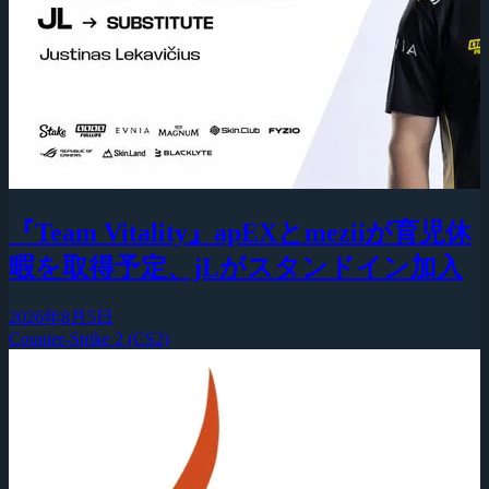
『Team Vitality』apEXとmeziiが育児休
暇を取得予定、jLがスタンドイン加入
2026年8月5日
Counter-Strike 2 (CS2)