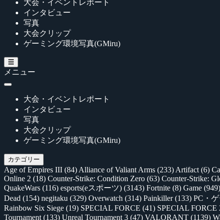
大会・イベントレポート
インタビュー
写真
大会クリップ
ゲーミング環境写真(GMiru)
メニュー
大会・イベントレポート
インタビュー
写真
大会クリップ
ゲーミング環境写真(GMiru)
カテゴリー
Age of Empires III
(84)
Alliance of Valiant Arms
(233)
Artifact
(6)
Ca
Online 2
(18)
Counter-Strike: Condition Zero
(63)
Counter-Strike: G
QuakeWars
(116)
esports(eスポーツ)
(3143)
Fortnite
(8)
Game
(949
Dead
(154)
negitaku
(329)
Overwatch
(314)
Painkiller
(133)
PC・
Rainbow Six Siege
(19)
SPECIAL FORCE
(41)
SPECIAL FORCE
Tournament
(133)
Unreal Tournament 3
(47)
VALORANT
(1139)
Wa