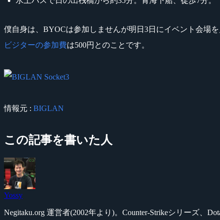
水上バスで日の出桟橋から約35分。青海下船、徒歩7分。
僕自身は、BYOCは参加しませんが明日3日にイベント会場
ビジターの参加費
は500円とのことです。
情報元 :
BIGLAN
この記事を書いた人
Yossy
Negitaku.org 運営者(2002年より)。Counter-Str