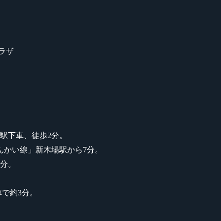
プラザ
駅下車、徒歩2分。
んかい線」新木場駅から7分。
8分。
。
車で約3分。