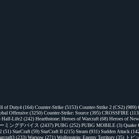
ll of Duty4
(164)
Counter-Strike
(5153)
Counter-Strike 2 (CS2)
(989)
lobal Offensive
(3250)
Counter-Strike: Source
(395)
CROSSFIRE
(113
)
Half-Life2
(242)
Hearthstone: Heroes of Warcraft
(68)
Heroes of New
ゲーミングデバイス
(2437)
PUBG
(252)
PUBG MOBILE
(3)
Quake 
 2
(51)
StarCraft
(59)
StarCraft II
(215)
Steam
(931)
Sudden Attack
(14
rcraft3
(233)
Warsow
(271)
Wolfenstein: Enemy Territory
(35)
トピ