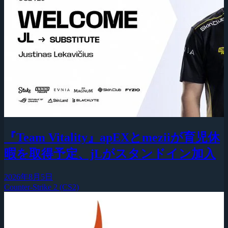
『Team Vitality』apEXとmeziiが育児休
暇を取得予定、jLがスタンドイン加入
2026年8月5日
Counter-Strike 2 (CS2)