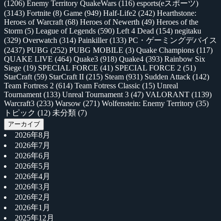
(1206)
Enemy Territory QuakeWars
(116)
esports(eスポーツ)
(3143)
Fortnite
(8)
Game
(949)
Half-Life2
(242)
Hearthstone:
Heroes of Warcraft
(68)
Heroes of Newerth
(49)
Heroes of the
Storm
(5)
League of Legends
(590)
Left 4 Dead
(154)
negitaku
(329)
Overwatch
(314)
Painkiller
(133)
PC・ゲーミングデバイス
(2437)
PUBG
(252)
PUBG MOBILE
(3)
Quake Champions
(117)
QUAKE LIVE
(464)
Quake3
(918)
Quake4
(393)
Rainbow Six
Siege
(19)
SPECIAL FORCE
(41)
SPECIAL FORCE 2
(51)
StarCraft
(59)
StarCraft II
(215)
Steam
(931)
Sudden Attack
(142)
Team Fortress 2
(614)
Team Fotress Classic
(15)
Unreal
Tournament
(133)
Unreal Tournament 3
(47)
VALORANT
(1139)
Warcraft3
(233)
Warsow
(271)
Wolfenstein: Enemy Territory
(35)
トピック
(12)
未分類
(7)
アーカイブ
2026年8月
2026年7月
2026年6月
2026年5月
2026年4月
2026年3月
2026年2月
2026年1月
2025年12月